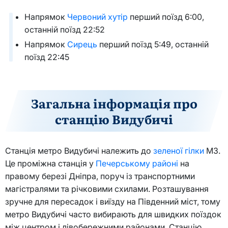
Напрямок
Червоний хутір
перший поїзд 6:00,
останній поїзд 22:52
Напрямок
Сирець
перший поїзд 5:49, останній
поїзд 22:45
Загальна інформація про
станцію Видубичі
Станція метро Видубичі належить до
зеленої гілки
М3.
Це проміжна станція у
Печерському районі
на
правому березі Дніпра, поруч із транспортними
магістралями та річковими схилами. Розташування
зручне для пересадок і виїзду на Південний міст, тому
метро Видубичі часто вибирають для швидких поїздок
між центром і лівобережними районами. Станцію