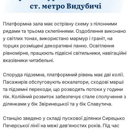
ст. метро Видубичі
Платформна зала має острівну схему з пілонними
рядами та трьома склепіннями. Оздоблення виконано
у світлих тонах, використано мармур і граніт, на
торцях розміщені декоративні панно. Освітлення
рівномірне, працюють підвісні світильники, навігаційні
вказівники читабельні.
Споруда підземна, платформний рівень має дві колії.
Пасажирів обслуговують ескалатори, сходові марші
та підземні переходи, що розводять потоки у години
пік. Колійний розвиток забезпечує стале сполучення з
ділянками у бік Звіринецької та у бік Славутича.
Станцію зведено у складі пускової ділянки Сирецько
Печерської лінії на межі дев’яностих років. Під час