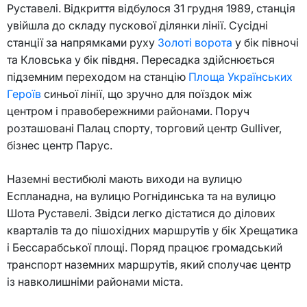
Руставелі. Відкриття відбулося 31 грудня 1989, станція
увійшла до складу пускової ділянки лінії. Сусідні
станції за напрямками руху
Золоті ворота
у бік півночі
та Кловська у бік півдня. Пересадка здійснюється
підземним переходом на станцію
Площа Українських
Героїв
синьої лінії, що зручно для поїздок між
центром і правобережними районами. Поруч
розташовані Палац спорту, торговий центр Gulliver,
бізнес центр Парус.
Наземні вестибюлі мають виходи на вулицю
Еспланадна, на вулицю Рогнідинська та на вулицю
Шота Руставелі. Звідси легко дістатися до ділових
кварталів та до пішохідних маршрутів у бік Хрещатика
і Бессарабської площі. Поряд працює громадський
транспорт наземних маршрутів, який сполучає центр
із навколишніми районами міста.