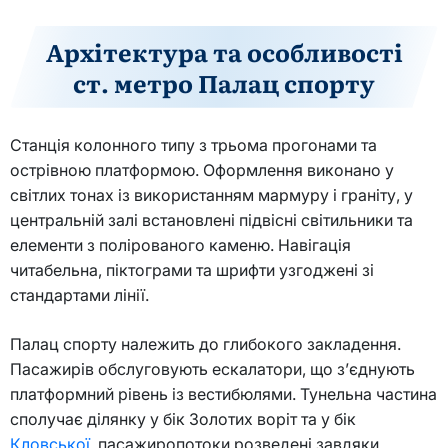
Архітектура та особливості
ст. метро Палац спорту
Станція колонного типу з трьома прогонами та
острівною платформою. Оформлення виконано у
світлих тонах із використанням мармуру і граніту, у
центральній залі встановлені підвісні світильники та
елементи з полірованого каменю. Навігація
читабельна, піктограми та шрифти узгоджені зі
стандартами лінії.
Палац спорту належить до глибокого закладення.
Пасажирів обслуговують ескалатори, що з’єднують
платформний рівень із вестибюлями. Тунельна частина
сполучає ділянку у бік Золотих воріт та у бік
Кловської
, пасажиропотоки розведені завдяки