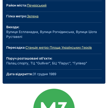
Район міста:
Печерський
Гілка метро:
Зелена
Виходи:
Вулиця Еспланадна, Вулиця Рогнідинська, Вулиця Шота
Руставелі
Пересадка:
Станція метро Площа Українських Героїв
Поруч розташовані об’єкти:
Палац спорту, ТЦ "Gulliver", БЦ "Парус", "Гулівер"
Дата відкриття:
31 грудня 1989