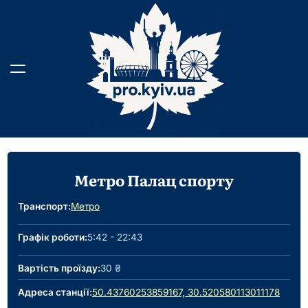
Перейти
до
вмісту
Метро Палац спорту
Транспорт:
Метро
Графік роботи:
5:42 - 22:43
Вартість проїзду:
30 ₴
Адреса станції:
50.43760253859167, 30.520580113011178