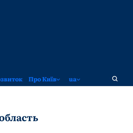
озвиток
Про Київ
ua
 область