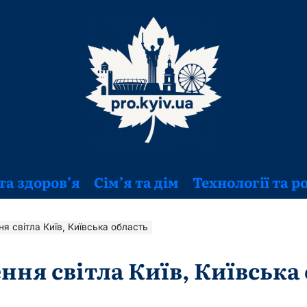
та здоров’я
Сім’я та дім
Технології та р
ня світла Київ, Київська область
ння світла Київ, Київська