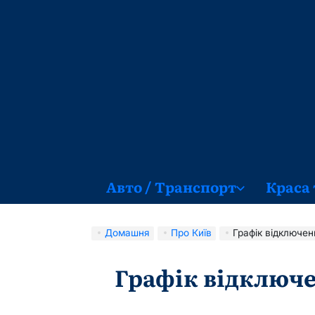
Перейти
до
вмісту
Авто / Транспорт
Краса 
Домашня
Про Київ
Графік відключен
Графік відключе