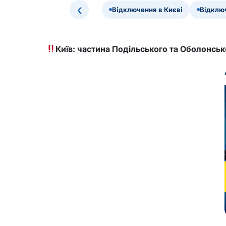
‹
Відключення в Києві
Відключ
Київ: частина Подільського та Оболонськ