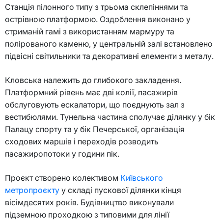
Станція пілонного типу з трьома склепіннями та
острівною платформою. Оздоблення виконано у
стриманій гамі з використанням мармуру та
полірованого каменю, у центральній залі встановлено
підвісні світильники та декоративні елементи з металу.
Кловська належить до глибокого закладення.
Платформний рівень має дві колії, пасажирів
обслуговують ескалатори, що поєднують зал з
вестибюлями. Тунельна частина сполучає ділянку у бік
Палацу спорту та у бік Печерської, організація
сходових маршів і переходів розводить
пасажиропотоки у години пік.
Проєкт створено колективом
Київського
метропроєкту
у складі пускової ділянки кінця
вісімдесятих років. Будівництво виконували
підземною проходкою з типовими для лінії