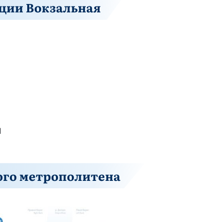
ции Вокзальная
1
ого метрополитена