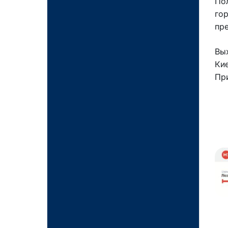
Пол
гор
пр
Вы
Ки
Пр