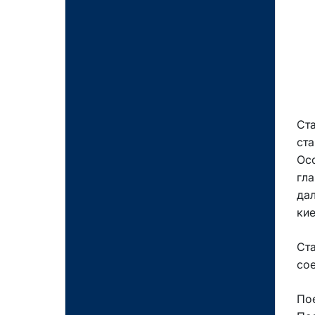
Ст
ста
Ос
гл
дал
кие
Ст
сое
Пое