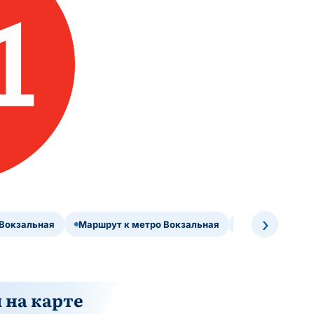
›
 Вокзальная
Маршрут к метро Вокзальная
Расписание ра
 на карте