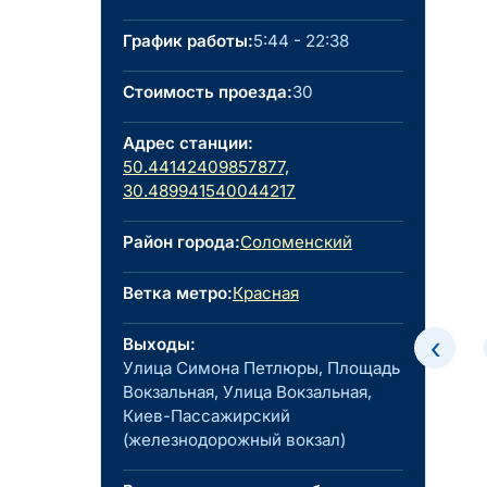
График работы:
5:44 - 22:38
Стоимость проезда:
30
Адрес станции:
50.44142409857877,
30.489941540044217
Район города:
Соломенский
Ветка метро:
Красная
‹
Выходы:
Улица Симона Петлюры, Площадь
Вокзальная, Улица Вокзальная,
Киев-Пассажирский
(железнодорожный вокзал)