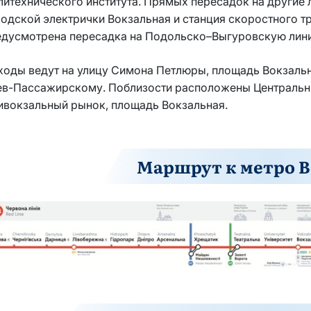
итехнического института. Прямых пересадок на другие л
одской электрички Вокзальная и станция скоростного т
едусмотрена пересадка на Подольско–Выгуровскую лин
ходы ведут на улицу Симона Петлюры, площадь Вокзальн
ев-Пассажирскому. Поблизости расположены Центральн
ивокзальный рынок, площадь Вокзальная.
Маршрут к метро 