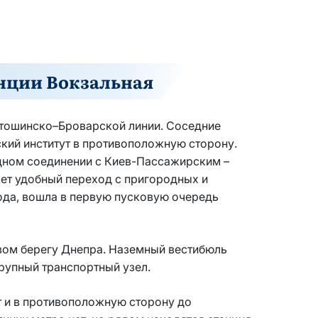
нции Вокзальная
ятошинско–Броварской линии. Соседние
ский институт в противоположную сторону.
дном соединении с Киев-Пассажирским –
ет удобный переход с пригородных и
года, вошла в первую пусковую очередь
вом берегу Днепра. Наземный вестибюль
крупный транспортный узел.
т и в противоположную сторону до