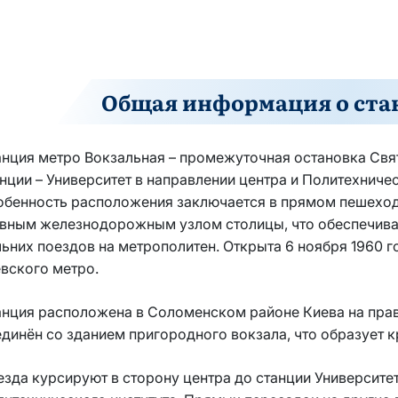
Общая информация о ста
анция метро Вокзальная – промежуточная остановка Св
нции – Университет в направлении центра и Политехниче
обенность расположения заключается в прямом пешехо
авным железнодорожным узлом столицы, что обеспечива
ьних поездов на метрополитен. Открыта 6 ноября 1960 
вского метро.
анция расположена в Соломенском районе Киева на пра
динён со зданием пригородного вокзала, что образует 
зда курсируют в сторону центра до станции Университе