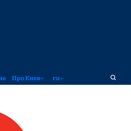
ие
Про Киев
ru