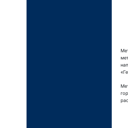
Ме
мет
нап
«Ге
Ме
го
рас