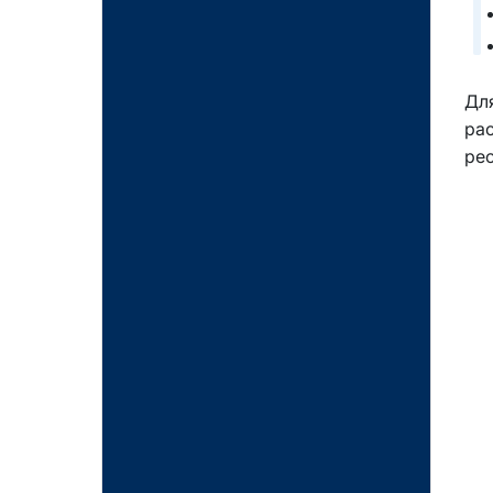
Для
рас
рес