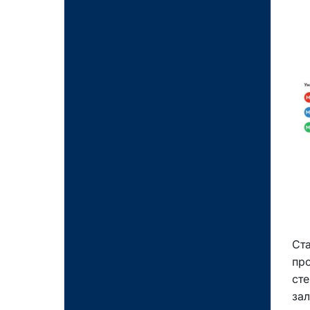
Ст
про
сте
за