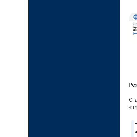
Реж
Ст
«Те