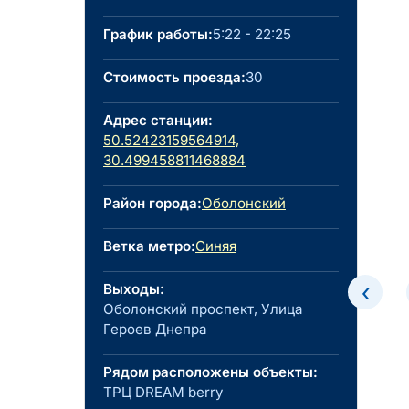
График работы:
5:22 - 22:25
Стоимость проезда:
30
Адрес станции:
50.52423159564914,
30.499458811468884
Район города:
Оболонский
Ветка метро:
Синяя
‹
Выходы:
Оболонский проспект, Улица
Героев Днепра
Рядом расположены объекты:
ТРЦ DREAM berry