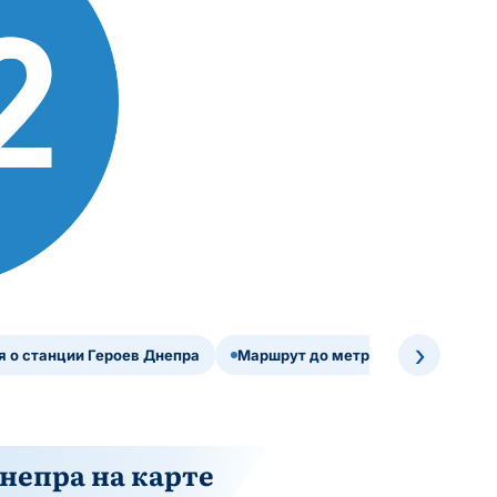
›
 о станции Героев Днепра
Маршрут до метро Героев Днепра
непра на карте