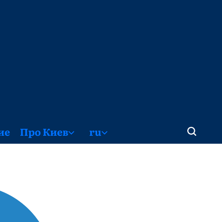
ие
Про Киев
ru