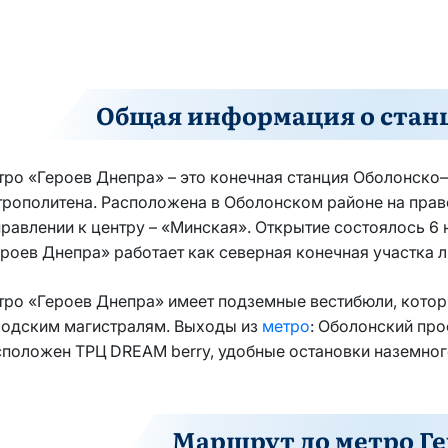
Общая информация о станц
тро «Героев Днепра» – это конечная станция Оболонско
рополитена. Расположена в Оболонском районе на прав
равлении к центру – «Минская». Открытие состоялось 6 н
роев Днепра» работает как северная конечная участка л
тро «Героев Днепра» имеет подземные вестибюли, кото
родским магистралям. Выходы из
метро
: Оболонский про
положен ТРЦ DREAM berry, удобные остановки наземног
Маршрут до метро Ге