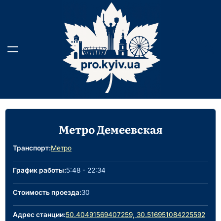
Skip
to
content
Метро Демеевская
Транспорт:
Метро
График работы:
5:48 - 22:34
Стоимость проезда:
30
Адрес станции:
50.40491569407259, 30.516951084225592