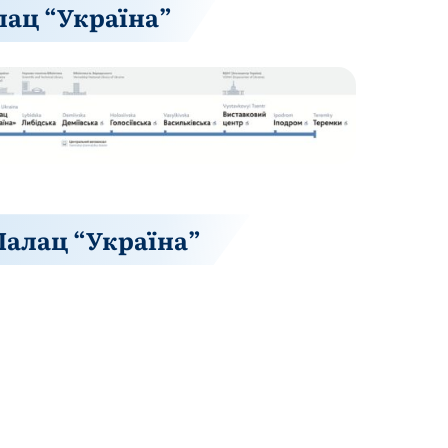
ац “Україна”
Палац “Україна”