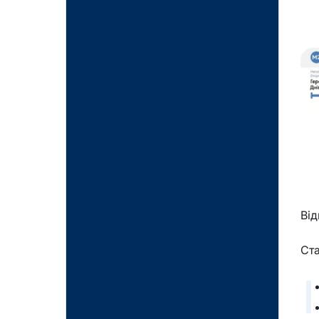
Від
Ста