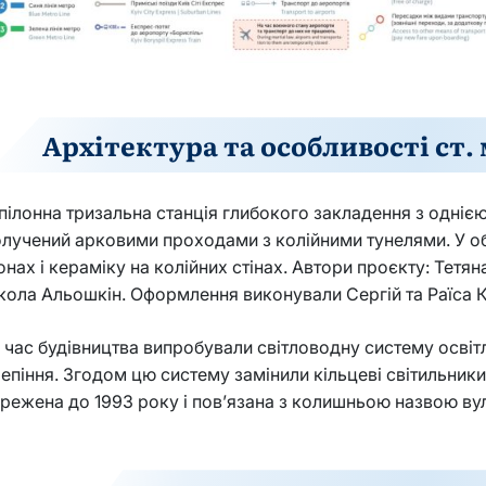
Архітектура та особливості ст.
пілонна тризальна станція глибокого закладення з одні
лучений арковими проходами з колійними тунелями. У об
онах і кераміку на колійних стінах. Автори проєкту: Тетя
ола Альошкін. Оформлення виконували Сергій та Раїса 
 час будівництва випробували світловодну систему освіт
епіння. Згодом цю систему замінили кільцеві світильник
режена до 1993 року і пов’язана з колишньою назвою вул