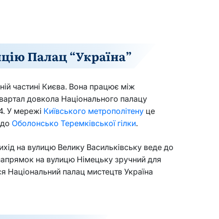
нцію Палац “Україна”
ній частині Києва. Вона працює між
квартал довкола Національного палацу
4. У мережі
Київського метрополітену
це
 до
Оболонсько Теремківської гілки
.
Вихід на вулицю Велику Васильківську веде до
й напрямок на вулицю Німецьку зручний для
ся Національний палац мистецтв Україна