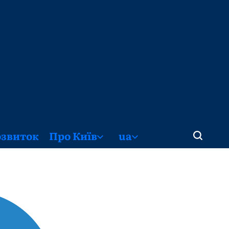
озвиток
Про Київ
ua