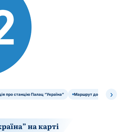
›
ія про станцію Палац “Україна”
Маршрут до метро Палац “Ук
раїна” на карті