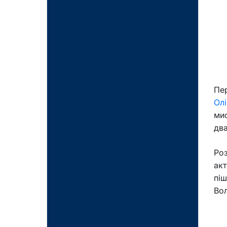
Пер
Ол
мис
два
Роз
акт
піш
Вол