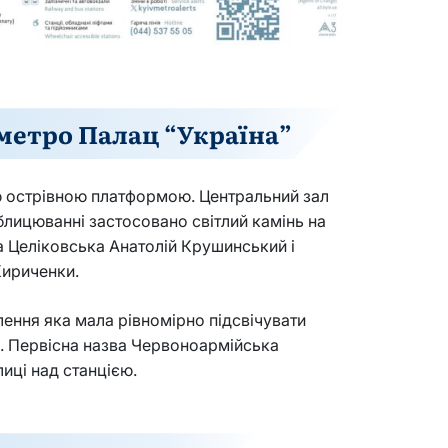
 метро Палац “Україна”
єю острівною платформою. Центральний зал
лицюванні застосовано світлий камінь на
на Целіковська Анатолій Крушинський і
Кириченки.
лення яка мала рівномірно підсвічувати
и. Первісна назва Червоноармійська
иці над станцією.