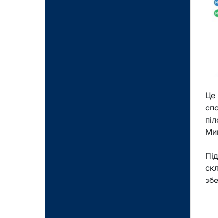
Це 
спо
піл
Мик
Під
скл
збе