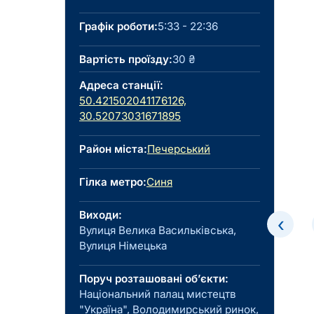
Графік роботи:
5:33 - 22:36
Вартість проїзду:
30 ₴
Адреса станції:
50.421502041176126,
30.52073031671895
Район міста:
Печерський
Гілка метро:
Синя
Виходи:
‹
Вулиця Велика Васильківська,
Вулиця Німецька
Поруч розташовані об’єкти:
Національний палац мистецтв
"Україна", Володимирський ринок,