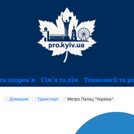
та здоров’я
Сім’я та дім
Технології та р
Домашня
Транспорт
Метро Палац “Україна”