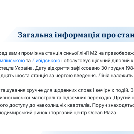
Загальна інформація про ста
ед вами проміжна станція синьої лінії М2 на правобереж
імпійською
та
Либідською
і обслуговує щільний діловий 
тецтв Україна. Дату відкриття зафіксовано 30 грудня 198
дцять шоста станція за чергою введення. Лінія належить
ташування зручне для щоденних справ і вечірніх подій. 
ивної міської магістралі та підземних переходів. Други
ого доступу до навколишніх кварталів. Поруч знаходять
одимирський ринок і торговий центр Ocean Plaza.