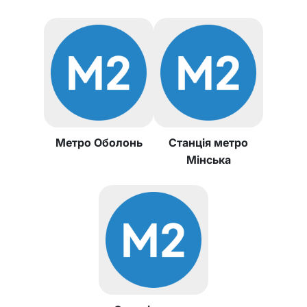
Метро Оболонь
Станція метро
Мінська