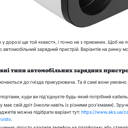
 дорозі ще той «квест», і точно не з приємних. Щоб не л
о автомобільний зарядний пристрій. Варіантів на ринку м
вні типи автомобільних зарядних пристро
ючаються до гнізда прикурювача. Та й самі вони умовно ді
-портами, куди ви під’єднуєте будь-який потрібний кабель
 має свій дріт (інколи навіть із різними роз’ємами). Зруч
джетів можна підібрати варіант тут:
https://www.aks.ua/c
oistv
.
ішення: просто кладете телефон на платформу або ставите