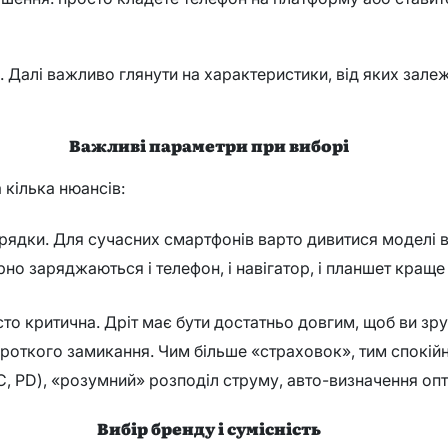
. Далі важливо глянути на характеристики, від яких зале
Важливі параметри при виборі
 кілька нюансів:
ядки. Для сучасних смартфонів варто дивитися моделі ві
но заряджаються і телефон, і навігатор, і планшет краще 
асто критична. Дріт має бути достатньо довгим, щоб ви з
короткого замикання. Чим більше «страховок», тим спокій
, PD), «розумний» розподіл струму, авто-визначення опт
Вибір бренду і сумісність