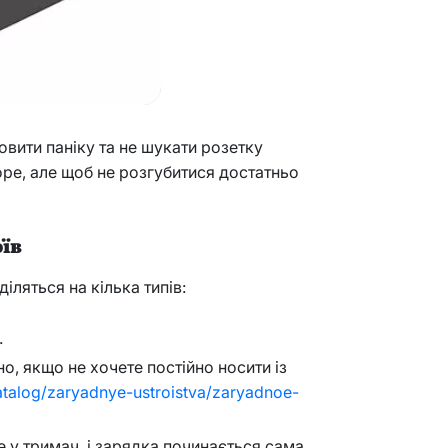
овити паніку та не шукати розетку
оре, але щоб не розгубитися достатньо
їв
ляться на кілька типів:
.
но, якщо не хочете постійно носити із
atalog/zaryadnye-ustroistva/zaryadnoe-
 у тримач, і зарядка починається сама.