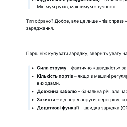
Мінімум рухів, максимум зручності.
Тип обрано? Добре, але це лише «пів справи»
заряджання.
Перш ніж купувати зарядку, зверніть увагу на
Сила струму
– фактично «швидкість» зар
Кількість портів
– якщо в машині регуляр
виходами.
Довжина кабелю
– банальна річ, але ч
Захисти
– від перенапруги, перегріву, 
Додаткові функції
– швидка зарядка (QC