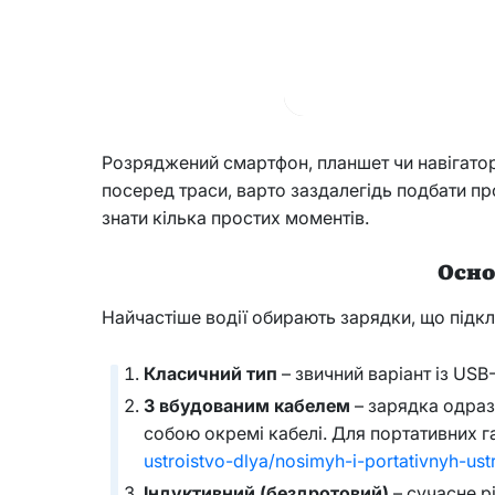
Розряджений смартфон, планшет чи навігатор у
посеред траси, варто заздалегідь подбати пр
знати кілька простих моментів.
Осно
Найчастіше водії обирають зарядки, що підкл
Класичний тип
– звичний варіант із USB
З вбудованим кабелем
– зарядка одразу
собою окремі кабелі. Для портативних га
ustroistvo-dlya/nosimyh-i-portativnyh-ustr
Індуктивний (бездротовий)
– сучасне р