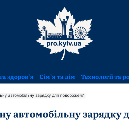
та здоров’я
Сім’я та дім
Технології та р
льну автомобільну зарядку для подорожей?
ьну автомобільну зарядку