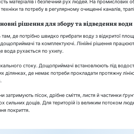
ість матеріалів і безпечний рух людей. На промислових 
 техніки та потребу в регулярному очищенні каналів, трапі
новні рішення для збору та відведення води
м, де потрібно швидко прибрати воду з відкритої площі.
, дощоприймачі та комплектуючі. Лінійні рішення працюют
де вода рухається по ухилу.
кального стоку. Дощоприймачі встановлюють під водостіч
их ділянках, де немає потреби прокладати протяжну ліні
.
 затримують пісок, дрібне сміття, листя й частинки ґру
ькох сильних дощів. Для територій із великим потоком лю
ня покриття.