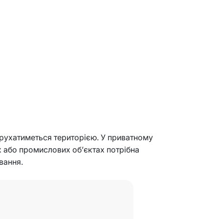
 рухатиметься територією. У приватному
х або промислових об’єктах потрібна
вання.