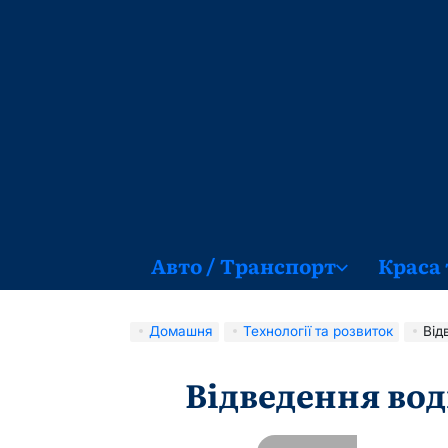
Перейти
до
вмісту
Авто / Транспорт
Краса 
Домашня
Технології та розвиток
Від
Відведення вод