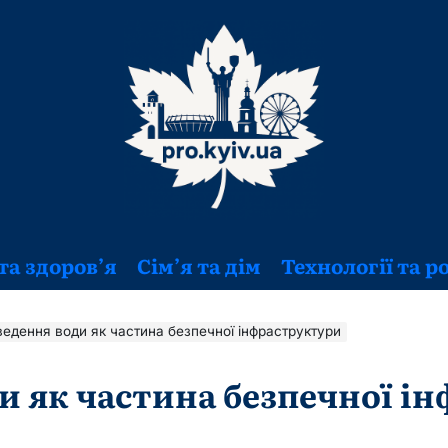
та здоров’я
Сім’я та дім
Технології та р
ведення води як частина безпечної інфраструктури
и як частина безпечної і