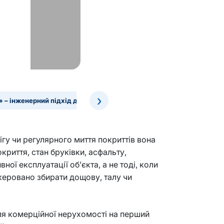
›
 – інженерний підхід до дренажу й водовідведення
гу чи регулярного миття покриттів вона
окриття, стан бруківки, асфальту,
ої експлуатації об’єкта, а не тоді, коли
еровано збирати дощову, талу чи
Для комерційної нерухомості на перший