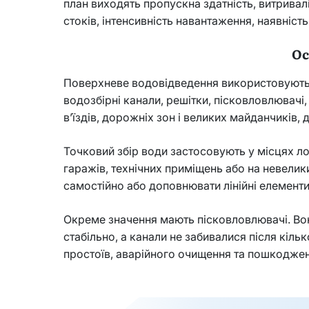
план виходять пропускна здатність, витривал
стоків, інтенсивність навантаження, наявність
Ос
Поверхневе водовідведення використовують та
водозбірні канали, решітки, пісковловлювачі
в’їздів, дорожніх зон і великих майданчиків, 
Точковий збір води застосовують у місцях ло
гаражів, технічних приміщень або на невелик
самостійно або доповнювати лінійні елементи
Окреме значення мають пісковловлювачі. Вони
стабільно, а канали не забивалися після кіл
простоїв, аварійного очищення та пошкоджен