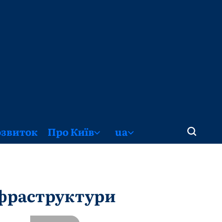
озвиток
Про Київ
ua
нфраструктури