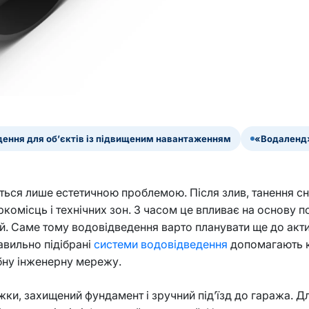
ення для об’єктів із підвищеним навантаженням
«Водаленд»
ься лише естетичною проблемою. Після злив, танення сні
ркомісць і технічних зон. З часом це впливає на основу п
. Саме тому водовідведення варто планувати ще до активн
авильно підібрані
системи водовідведення
допомагають к
ібну інженерну мережу.
жки, захищений фундамент і зручний під’їзд до гаража. 