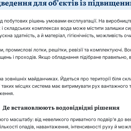
ведення для об’єктів із підвище
д побутових рішень умовами експлуатації. На виробництв
их і складських комплексах вода може містити залишки си
кна здатність, а й матеріал, гігієнічність, можливість оч
, промислові лотки, решітки, ревізії та комплектуючі. В
іщень і проходів. Якщо обладнання підібране правильно, 
 зовнішніх майданчиках. Йдеться про території біля скл
. У таких місцях система має витримувати рух вантажного
ження.
Де встановлюють водовідвідні рішення
зного масштабу: від невеликого приватного подвір’я до ве
кількості опадів, навантаження, інтенсивності руху й мо