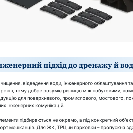
інженерний підхід до дренажу й во
чищення, відведення води, інженерного облаштування та
 років, тому добре розуміє різницю між побутовими, ко
одукцію для поверхневого, промислового, мостового, по
них інженерних комунікацій.
лементи підбираються не окремо, а під конкретний об’єк
орт мешканців. Для ЖК, ТРЦ чи парковки – пропускна здатн