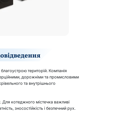
довідведення
 благоустрою територій. Компанія
мерційними, дорожніми та промисловими
крівельного та внутрішнього
т. Для котеджного містечка важливі
ість, зносостійкість і безпечний рух.