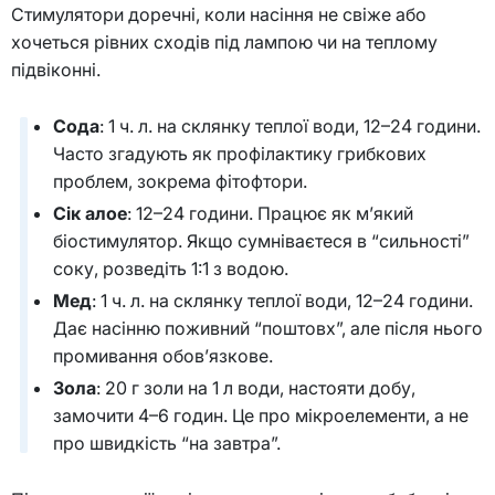
Стимулятори доречні, коли насіння не свіже або
хочеться рівних сходів під лампою чи на теплому
підвіконні.
Сода
: 1 ч. л. на склянку теплої води, 12–24 години.
Часто згадують як профілактику грибкових
проблем, зокрема фітофтори.
Сік алое
: 12–24 години. Працює як м’який
біостимулятор. Якщо сумніваєтеся в “сильності”
соку, розведіть 1:1 з водою.
Мед
: 1 ч. л. на склянку теплої води, 12–24 години.
Дає насінню поживний “поштовх”, але після нього
промивання обов’язкове.
Зола
: 20 г золи на 1 л води, настояти добу,
замочити 4–6 годин. Це про мікроелементи, а не
про швидкість “на завтра”.