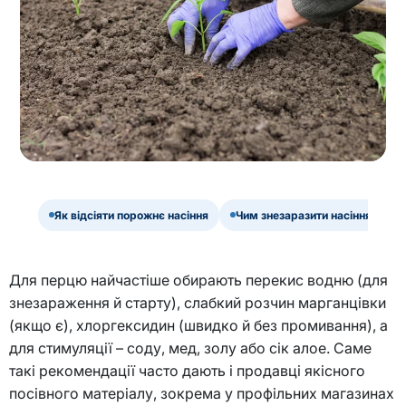
Як відсіяти порожнє насіння
Чим знезаразити насіння перц
Для перцю найчастіше обирають перекис водню (для
знезараження й старту), слабкий розчин марганцівки
(якщо є), хлоргексидин (швидко й без промивання), а
для стимуляції – соду, мед, золу або сік алое. Саме
такі рекомендації часто дають і продавці якісного
посівного матеріалу, зокрема у профільних магазинах