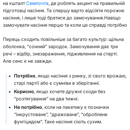
на кшталт
Семпочта
, де роблять акцент на правильній
підготовці насіння. Та спершу варто відсіяти порожнє
насіння, і лише тоді братися до замочування.Навіщо
замочувати насіння перцю та коли це справді потрібно
Перець сходить повільніше за багато культур: щільна
оболонка, “сонний” зародок. Замочування дає три
речі – відбір, знезараження, підживлення на старті.
Але сенс є не завжди.
Потрібно
, якщо насіння з ринку, зі свого врожаю,
старі партії або є сумніви в зберіганні.
Корисно
, якщо хочете дружні сходи без
“розтягування” на два тижні.
Не потрібно
, коли на пакетику є позначки
“інкрустоване”, “дражоване”, “оброблене
фунгіцидом”. Таке насіння сіють сухим.