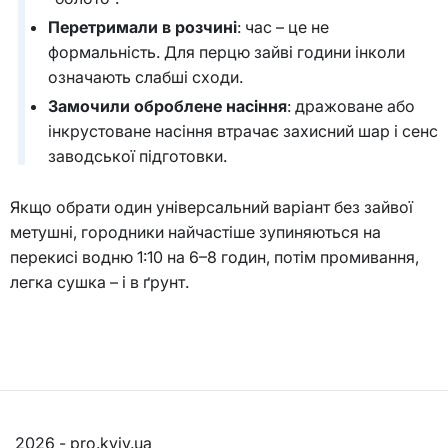
Перетримали в розчині
: час – це не
формальність. Для перцю зайві години інколи
означають слабші сходи.
Замочили оброблене насіння
: дражоване або
інкрустоване насіння втрачає захисний шар і сенс
заводської підготовки.
Якщо обрати один універсальний варіант без зайвої
метушні, городники найчастіше зупиняються на
перекисі водню 1:10 на 6–8 годин, потім промивання,
легка сушка – і в ґрунт.
2026 - pro.kyiv.ua