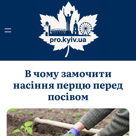
Перейти
до
вмісту
В чому замочити
насіння перцю перед
посівом