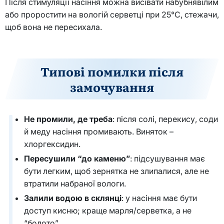
Після стимуляції насіння можна висівати набубнявілим
або проростити на вологій серветці при 25°C, стежачи,
щоб вона не пересихала.
Типові помилки після
замочування
Не промили, де треба
: після солі, перекису, соди
й меду насіння промивають. Виняток –
хлоргексидин.
Пересушили “до каменю”
: підсушування має
бути легким, щоб зернятка не злипалися, але не
втратили набраної вологи.
Залили водою в склянці
: у насіння має бути
доступ кисню; краще марля/серветка, а не
“болото”.