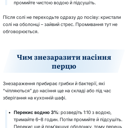
промийте чистою водою й підсушіть.
Після солі не переходьте одразу до посіву: кристали
солі на оболонці – зайвий стрес. Промивання тут не
обговорюється.
Чим знезаразити насіння
перцю
Знезараження прибирає грибки й бактерії, які
“чіпляються” до насіння ще на складі або під час
зберігання на кухонній шафі.
Перекис водню 3%
: розведіть 1:10 з водою,
тримайте 6–8 годин. Потім промийте й підсушіть.
Перекис ще й пом’якшує оболонку, тому перець