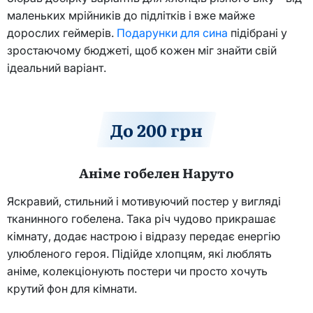
маленьких мрійників до підлітків і вже майже
дорослих геймерів.
Подарунки для сина
підібрані у
зростаючому бюджеті, щоб кожен міг знайти свій
ідеальний варіант.
До 200 грн
Аніме гобелен Наруто
Яскравий, стильний і мотивуючий постер у вигляді
тканинного гобелена. Така річ чудово прикрашає
кімнату, додає настрою і відразу передає енергію
улюбленого героя. Підійде хлопцям, які люблять
аніме, колекціонують постери чи просто хочуть
крутий фон для кімнати.