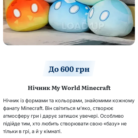
До 600 грн
Нічник My World Minecraft
Нічник із формами та кольорами, знайомими кожному
фанату Minecraft. Він світиться м’яко, створює
атмосферу гри і дарує затишок увечері. Особливо
підійде тим, хто любить створювати свою «базу» не
тільки в грі, а й у кімнаті.