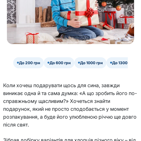
До 200 грн
До 600 грн
До 1000 грн
До 1300 грн
Коли хочеш подарувати щось для сина, завжди
виникає одна й та сама думка: «А що зробить його по-
справжньому щасливим?» Хочеться знайти
подарунок, який не просто сподобається у момент
розпакування, а буде його улюбленою річчю ще довго
після свят.
Зібрав добірку варіантів для хлопців різного віку – від