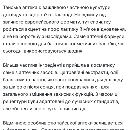
Тайська аптека є важливою частиною культури
догляду та здоров’я в Таїланді. На відміну від
звичного європейського формату, тут спочатку
робиться акцент на профілактику й м’яке відновлення,
а не на боротьбу з наслідками. Саме аптечні формули
стали основою для багатьох косметичних засобів, які
сьогодні використовуються щодня.
Більша частина інгредієнтів прийшла в косметику
саме з аптечних засобів. Це трав’яні екстракти, олії,
бальзами та настої, які застосовувалися для догляду
за шкірою після сонця, при подразненнях і для
загального зміцнення захисних функцій. З часом ці
рецептури були адаптовані до сучасних стандартів,
але зберегли свою суть і принцип дії.
Відмінною особливістю тайської аптеки залишається
універсальність. Один засіб може використовуватися