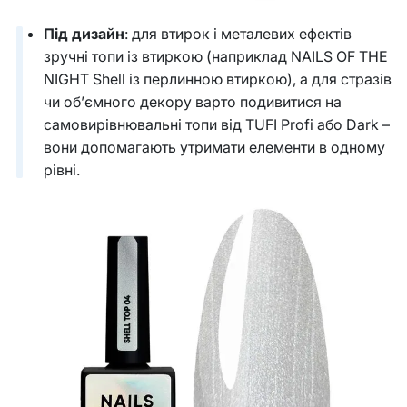
Під дизайн
: для втирок і металевих ефектів
зручні топи із втиркою (наприклад NAILS OF THE
NIGHT Shell із перлинною втиркою), а для стразів
чи об’ємного декору варто подивитися на
самовирівнювальні топи від TUFI Profi або Dark –
вони допомагають утримати елементи в одному
рівні.