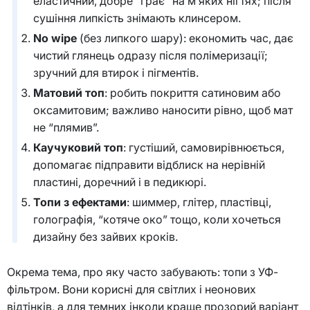
еластичний, добре “грає” на м’яких нігтях; після
сушіння липкість знімають клинсером.
No wipe
(без липкого шару): економить час, дає
чистий глянець одразу після полімеризації;
зручний для втирок і пігментів.
Матовий топ
: робить покриття сатиновим або
оксамитовим; важливо наносити рівно, щоб мат
не “плямив”.
Каучуковий топ
: густіший, самовирівнюється,
допомагає підправити відблиск на нерівній
пластині, доречний і в педикюрі.
Топи з ефектами
: шиммер, глітер, пластівці,
голографія, “котяче око” тощо, коли хочеться
дизайну без зайвих кроків.
Окрема тема, про яку часто забувають: топи з УФ-
фільтром. Вони корисні для світлих і неонових
відтінків, а для темних інколи краще прозорий варіант