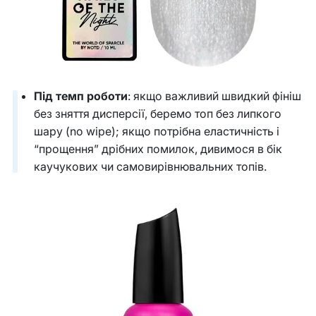
Під темп роботи
: якщо важливий швидкий фініш
без зняття дисперсії, беремо топ без липкого
шару (no wipe); якщо потрібна еластичність і
“прощення” дрібних помилок, дивимося в бік
каучукових чи самовирівнювальних топів.