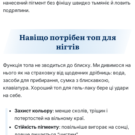
нанесений пігмент без фінішу швидко тьмяніє й ловить
подряпини.
Навіщо потрібен топ для
нігтів
Функція топа не зводиться до блиску. Ми дивимося на
нього як на страховку від щоденних дрібниць: вода,
засоби для прибирання, сумка з блискавкою,
клавіатура. Хороший топ для гель-лаку бере ці удари
на себе.
Захист кольору
: менше сколів, тріщин і
потертостей на вільному краї.
Стійкість пігменту
: повільніше вигорає на сонці,
довше лишається “чистим”.