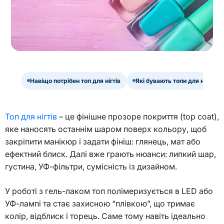
Навіщо потрібен топ для нігтів
Які бувають топи для нігтів
Топ для нігтів
– це фінішне прозоре покриття (top coat),
яке наносять останнім шаром поверх кольору, щоб
закріпити манікюр і задати фініш: глянець, мат або
ефектний блиск. Далі вже грають нюанси: липкий шар,
густина, УФ-фільтри, сумісність із дизайном.
У роботі з гель-лаком топ полімеризується в LED або
УФ-лампі та стає захисною “плівкою”, що тримає
колір, відблиск і торець. Саме тому навіть ідеально