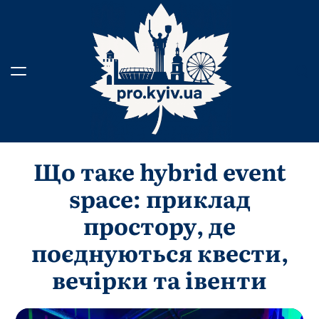
Перейти
до
вмісту
Що таке hybrid event
space: приклад
простору, де
поєднуються квести,
вечірки та івенти