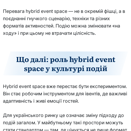
Перевага hybrid event space — не в окремій фішці, а в
поєднанні гнучкого сценарію, техніки та різних
форматів активностей. Подію можна змінювати «на
ходу» і при цьому не втрачати цілісність.
Що далі: роль hybrid event
space у культурі подій
Hybrid event space вже перестає бути експериментом.
Він стає робочим інструментом для івентів, де важливі
адаптивність і живі емоції гостей.
Для українського ринку це означає зміну підходу до
подій загалом. У майбутньому такі простори можуть
стати стандартом — там, де цінується не лише формат