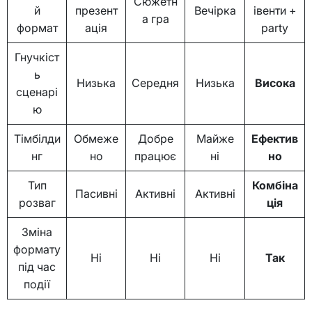
Сюжетн
й
презент
Вечірка
івенти +
а гра
формат
ація
party
Гнучкіст
ь
Низька
Середня
Низька
Висока
сценарі
ю
Тімбілди
Обмеже
Добре
Майже
Ефектив
нг
но
працює
ні
но
Тип
Комбіна
Пасивні
Активні
Активні
розваг
ція
Зміна
формату
Ні
Ні
Ні
Так
під час
події