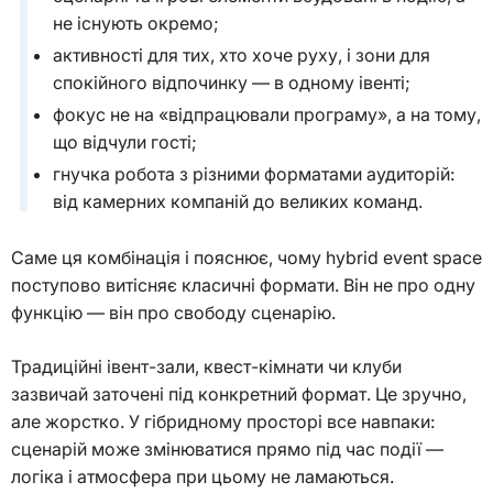
не існують окремо;
активності для тих, хто хоче руху, і зони для
спокійного відпочинку — в одному івенті;
фокус не на «відпрацювали програму», а на тому,
що відчули гості;
гнучка робота з різними форматами аудиторій:
від камерних компаній до великих команд.
Саме ця комбінація і пояснює, чому hybrid event space
поступово витісняє класичні формати. Він не про одну
функцію — він про свободу сценарію.
Традиційні івент-зали, квест-кімнати чи клуби
зазвичай заточені під конкретний формат. Це зручно,
але жорстко. У гібридному просторі все навпаки:
сценарій може змінюватися прямо під час події —
логіка і атмосфера при цьому не ламаються.