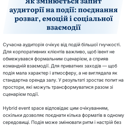
Як змінюється запит
аудиторії на події: поєднання
розваг, емоцій і соціальної
взаємодії
Сучасна аудиторія очікує від подій більшої гнучкості.
Для корпоративних клієнтів важливо, щоб івент не
обмежувався формальним сценарієм, а сприяв
командній взаємодії. Для приватних заходів — щоб
подія мала характер і атмосферу, а не виглядала як
стандартна оренда залу. У результаті зростає попит на
простори, які можуть трансформуватися разом зі
сценарієм події.
Hybrid event space відповідає цим очікуванням,
оскільки дозволяє поєднати кілька форматів в одному
середовищі. Подія може змінювати ритм і настрій без