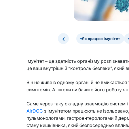
‹
Як працює імунітет
Імунітет – це здатність організму розпізнава
це ваш внутрішній “контроль безпеки”, який ви
Він не живе в одному органі й не вмикається “
симптомів. А інколи ви бачите його роботу я
Саме через таку складну взаємодію систем і о
AirDOC
з імунітетом працюють не ізольовано,
пульмонологами, гастроентерологами й дермат
стану кишківника, який безпосередньо вплива