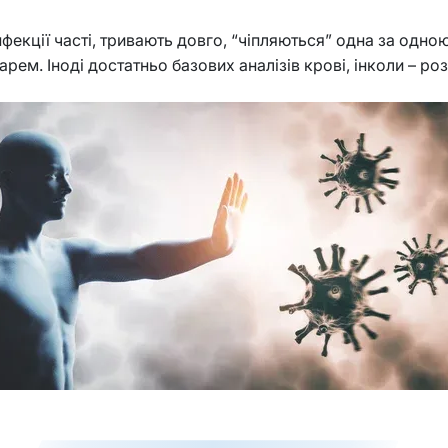
фекції часті, тривають довго, “чіпляються” одна за одною
карем. Іноді достатньо базових аналізів крові, інколи – 