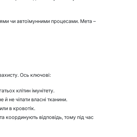
іями чи автоімунними процесами. Мета –
захисту. Ось ключові:
атьох клітин імунітету.
 й не чіпати власні тканини.
или в кровотік.
та координують відповідь, тому під час