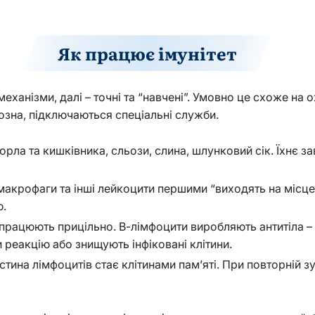
Як працює імунітет
еханізми, далі – точні та “навчені”. Умовно це схоже на ох
йозна, підключаються спеціальні служби.
горла та кишківника, сльози, слина, шлунковий сік. Їхнє 
 макрофаги та інші лейкоцити першими “виходять на місц
ю.
и працюють прицільно. В-лімфоцити виробляють антитіла – 
реакцію або знищують інфіковані клітини.
астина лімфоцитів стає клітинами пам’яті. При повторній з