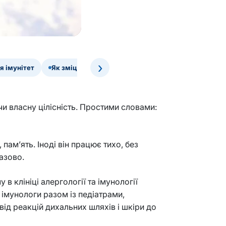
›
я імунітет
Як зміцнити імунітет
чи власну цілісність. Простими словами:
 пам’ять. Іноді він працює тихо, без
азово.
 клініці алергології та імунології
 імунологи разом із педіатрами,
ід реакцій дихальних шляхів і шкіри до