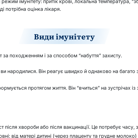
 режим імунітету: притік крові, локальна температура, “збі
і потрібна оцінка лікаря.
Види імунітету
т за походженням і за способом “набуття” захисту.
м ви народилися. Він реагує швидко й однаково на багато 
формується протягом життя. Він “вчиться” на зустрічах із
т після хвороби або після вакцинації. Це потребує часу,
овні: від матері дитині (через плаценту та грудне молоко