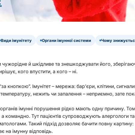
Види імунітету
Органи імунної системи
Чому знижуєтьс
ти чужорідне й шкідливе та знешкоджувати його, зберігаю
рішує, кого впустити, а кого – ні.
за кнопкою”. Імунітет – мережа: бар’єри, клітини, сигнали,
к температуру, нежить чи запалення – неприємно, зате пок
рганів імунні порушення рідко мають одну причину. Тому в
 а командно. Тут пацієнтів супроводжують алергологи та
ологами. Такий підхід дозволяє бачити повну картину: в
є на імунну відповідь.