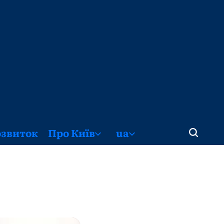
озвиток
Про Київ
ua