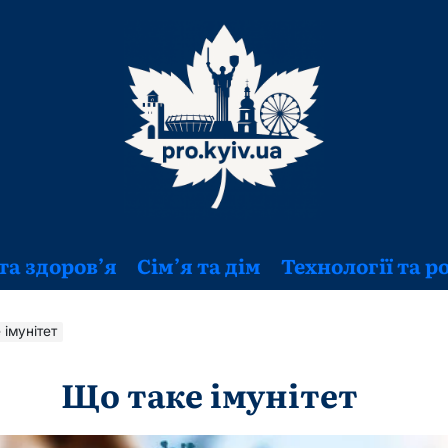
та здоров’я
Сім’я та дім
Технології та р
 імунітет
Що таке імунітет