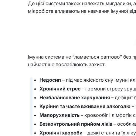
До цієї системи також належать мигдалики, ад
мікробіота впливають на навчання імунної відп
Імунна система не “ламається раптово” без п
найчастіше послаблюють захист:
Недосип
– під час якісного сну імунні 
Хронічний стрес
– гормони стресу зрушу
Незбалансоване харчування
– дефіцит б
Куріння та часте вживання алкоголю
– 
Малорухливість
– кровообіг і лімфотік 
Безконтрольний прийом ліків
– особлив
Хронічні хвороби
– деякі стани та їх лі