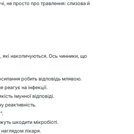
чі, не просто про травлення: слизова й
, які накопичуються. Ось чинники, що
досипання робить відповідь млявою.
 реагує на інфекції.
якість імунної відповіді.
у реактивність.
”.
ожуть шкодити мікробіоті.
д наглядом лікаря.