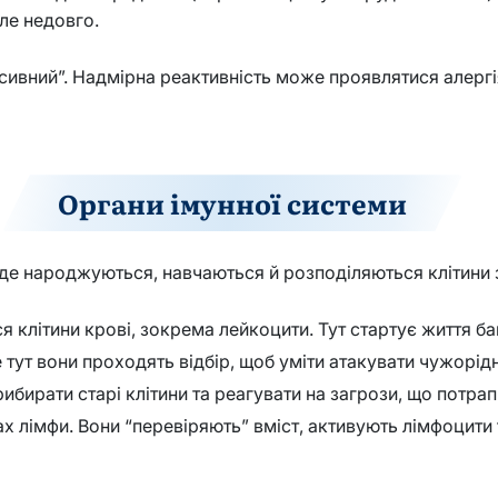
ле недовго.
есивний”. Надмірна реактивність може проявлятися алерг
Органи імунної системи
, де народжуються, навчаються й розподіляються клітини 
 клітини крові, зокрема лейкоцити. Тут стартує життя баг
тут вони проходять відбір, щоб уміти атакувати чужорідне
ибирати старі клітини та реагувати на загрози, що потрап
х лімфи. Вони “перевіряють” вміст, активують лімфоцити 