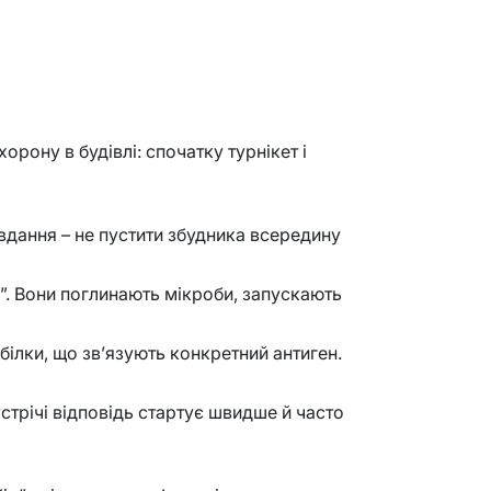
орону в будівлі: спочатку турнікет і
завдання – не пустити збудника всередину
е”. Вони поглинають мікроби, запускають
білки, що зв’язують конкретний антиген.
устрічі відповідь стартує швидше й часто