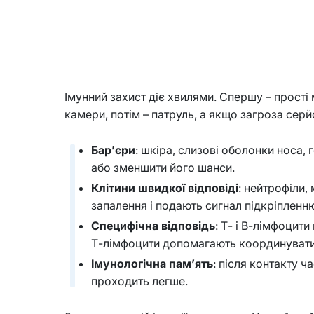
Імунний захист діє хвилями. Спершу – прості м
камери, потім – патруль, а якщо загроза сер
Бар’єри
: шкіра, слизові оболонки носа, 
або зменшити його шанси.
Клітини швидкої відповіді
: нейтрофіли,
запалення і подають сигнал підкріпленн
Специфічна відповідь
: Т- і В-лімфоцит
Т-лімфоцити допомагають координувати 
Імунологічна пам’ять
: після контакту ч
проходить легше.