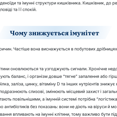
еноїди та імунні структури кишківника. Кишківник, до ре
овіді та її спокій.
Чому знижується імунітет
ричин. Частіше вона виснажується в побутових дрібницях
клітини оновлюються та узгоджують сигнали. Хронічне не
ють баланс, і організм довше “тягне” запалення або гірше
ілка, заліза, цинку, вітаміну D та інших нутрієнтів знижує 
подразнюють слизові, змінюють місцевий захист і загальн
стають повільнішими, а імунній системі потрібна “логістика
о антибіотиків без показань: вони не діють на віруси й м
кування впливають на імунні клітини, тому важливо бути пі