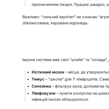
призначенням лікаря. Працює швидко, а
Важливо: “сильний імунітет” не означає “агр
збалансована, керована відповідь.
Імунна система має свої “штаби” та “склади”
Кістковий мозок
– місце, де утворюються
Тимус
– “школа” для Т-лімфоцитів. Саме 
Селезінка
– фільтрує кров, допомагає пр
Лімфовузли
– пункти контролю на шляха
інфекцій інколи збільшуються.