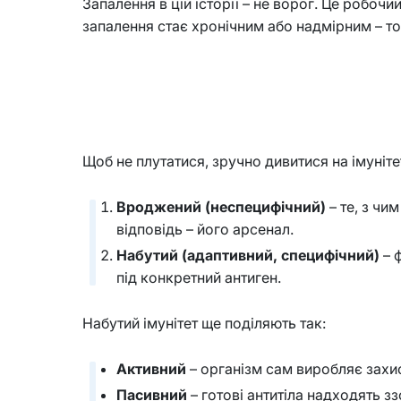
Запалення в цій історії – не ворог. Це робочий
запалення стає хронічним або надмірним – тод
Щоб не плутатися, зручно дивитися на імуніте
Вроджений (неспецифічний)
– те, з чи
відповідь – його арсенал.
Набутий (адаптивний, специфічний)
– 
під конкретний антиген.
Набутий імунітет ще поділяють так:
Активний
– організм сам виробляє захис
Пасивний
– готові антитіла надходять зз