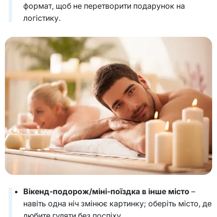
формат, щоб не перетворити подарунок на
логістику.
Вікенд-подорож/міні-поїздка в інше місто
–
навіть одна ніч змінює картинку; оберіть місто, де
любите гуляти без поспіху.