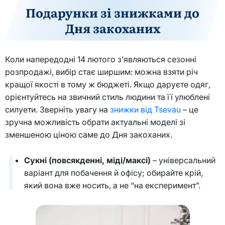
Подарунки зі знижками до
Дня закоханих
Коли напередодні 14 лютого з’являються сезонні
розпродажі, вибір стає ширшим: можна взяти річ
кращої якості в тому ж бюджеті. Якщо даруєте одяг,
орієнтуйтесь на звичний стиль людини та її улюблені
силуети. Зверніть увагу на
знижки від Tsevau
– це
зручна можливість обрати актуальні моделі зі
зменшеною ціною саме до Дня закоханих.
Сукні (повсякденні, міді/максі)
– універсальний
варіант для побачення й офісу; обирайте крій,
який вона вже носить, а не “на експеримент”.