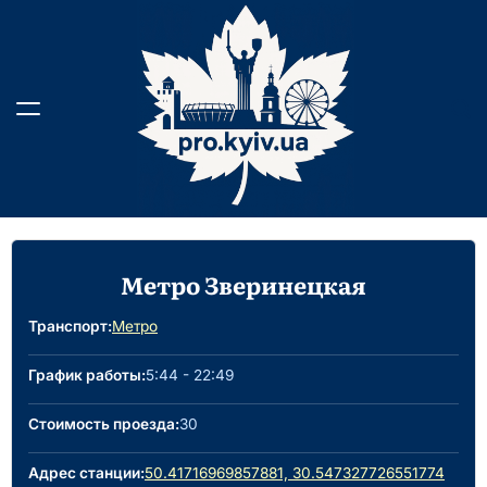
Skip
to
content
Метро Зверинецкая
Транспорт:
Метро
График работы:
5:44 - 22:49
Стоимость проезда:
30
Адрес станции:
50.41716969857881, 30.547327726551774