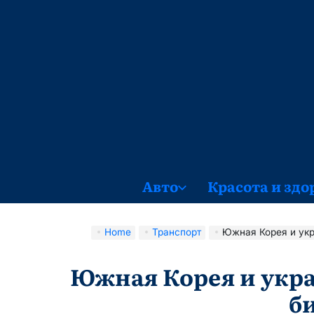
Skip
to
content
Авто
Красота и здо
Home
Транспорт
Южная Корея и украинский
Южная Корея и укра
б