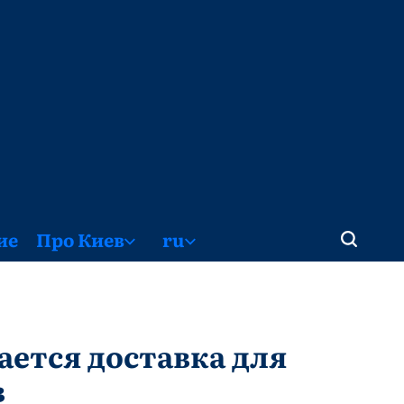
ие
Про Киев
ru
ется доставка для
в