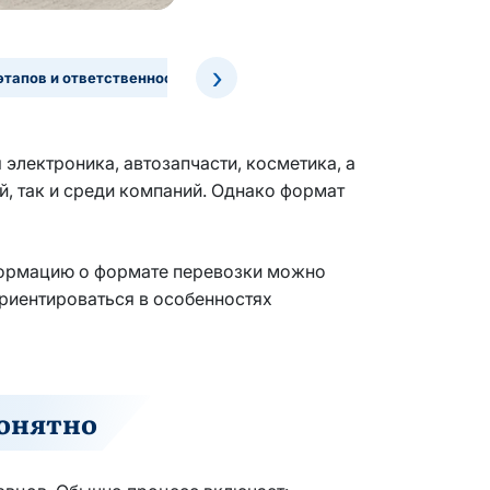
›
тапов и ответственности
В чем ключевые различия
Роль
электроника, автозапчасти, косметика, а
, так и среди компаний. Однако формат
формацию о формате перевозки можно
иентироваться в особенностях
понятно