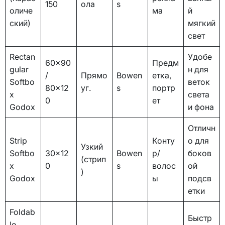
150
ола
s
оличе
ма
й
ский)
мягкий
свет
Rectan
Удобе
60×90
Предм
gular
н для
/
Прямо
Bowen
етка,
Softbo
веток
80×12
уг.
s
портр
x
света
0
ет
Godox
и фона
Отличн
Strip
Конту
о для
Узкий
Softbo
30×12
Bowen
р/
боков
(стрип
x
0
s
волос
ой
)
Godox
ы
подсв
етки
Foldab
Быстр
le