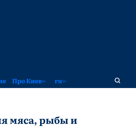
ие
Про Киев
ru
я мяса, рыбы и