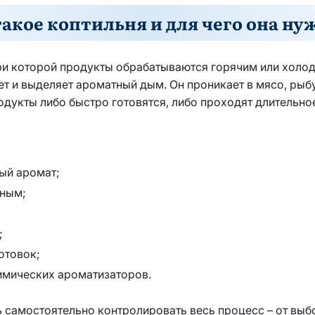
такое коптильня и для чего она ну
три которой продукты обрабатываются горячим или хол
т и выделяет ароматный дым. Он проникает в мясо, рыбу,
одукты либо быстро готовятся, либо проходят длительно
ый аромат;
нным;
;
отовок;
химических ароматизаторов.
ь самостоятельно контролировать весь процесс – от выб