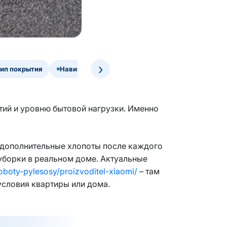
›
тип покрытия
Навигация и построение карты
Сухая или в
тий и уровню бытовой нагрузки. Именно
ь дополнительные хлопоты после каждого
 уборки в реальном доме. Актуальные
/roboty-pylesosy/proizvoditel-xiaomi/
– там
условия квартиры или дома.