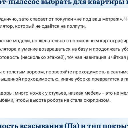
от-пылесос выбрать для квартиры 
уднично, зато спасает от покупки «не под ваш метраж». 
лятор, который не сдаётся на полпути.
остые модели, но желательно с нормальным картографир
улятора и умение возвращаться на базу и продолжать уб
товость (несколько этажей), точная навигация и чёткая 
ры с толстым ворсом, проверяйте проходимость в сантим
повышенной проходимостью, иначе уборка превратится в 
доры, много ножек у стульев, низкая мебель – это не ме
мбами, чтобы высота робота не стала сюрпризом.
сть всасывания (Па) и тип покры