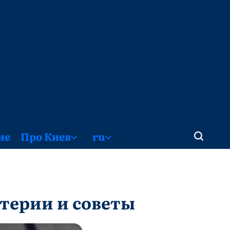
ие
Про Киев
ru
терии и советы