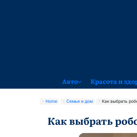
Skip
to
content
Авто
Красота и здо
Home
Семья и дом
Как выбрать роб
Как выбрать роб