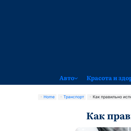
Skip
to
content
Авто
Красота и здо
Home
Транспорт
Как правильно исп
Как прав