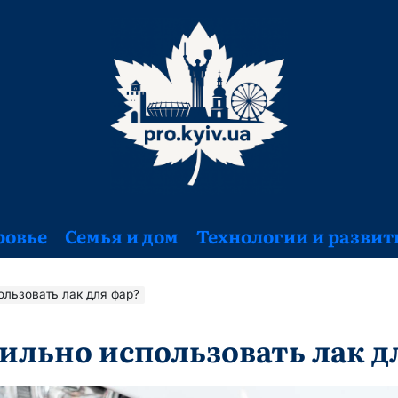
ровье
Семья и дом
Технологии и развит
ользовать лак для фар?
ильно использовать лак д