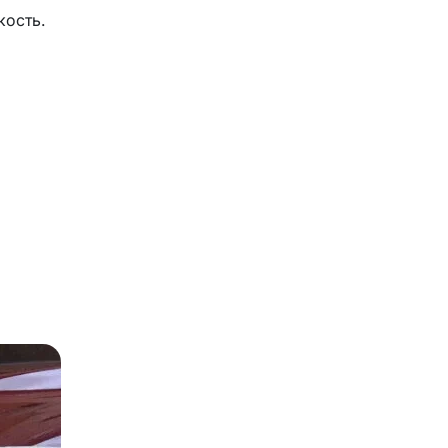
кость.