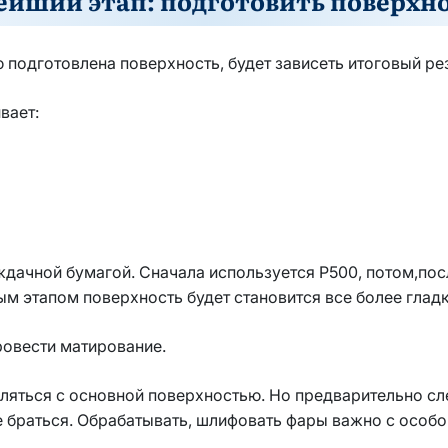
йший этап: подготовить поверхн
 подготовлена поверхность, будет зависеть итоговый рез
вает:
дачной бумагой. Сначала используется P500, потом,пос
м этапом поверхность будет становится все более гладк
ровести матирование.
епляться с основной поверхностью. Но предварительно с
е браться. Обрабатывать, шлифовать фары важно с особо