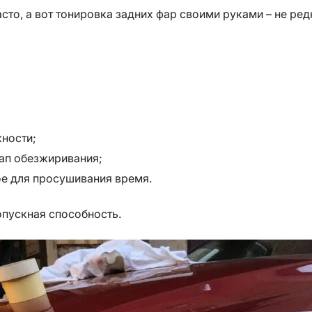
то, а вот тонировка задних фар своими руками – не ред
жности;
тап обезжиривания;
е для просушивания время.
ропускная способность.