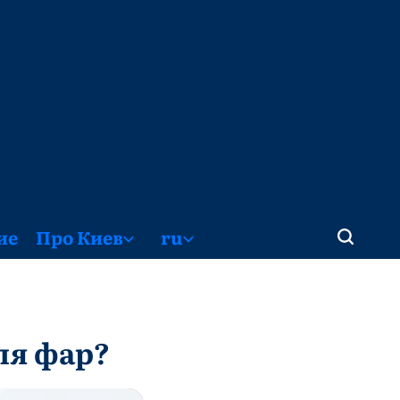
ие
Про Киев
ru
ля фар?