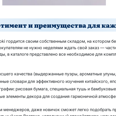
тимент и преимущества для каж
oki гордится своим собственным складом, на котором бе
покупателям не нужно неделями ждать свой заказ — част
ы, в каталоге представлено все необходимое для комп
ысшего качества (выдержанные пуэры, ароматные улуны, 
нные словари для эффективного изучения китайского, яп
рафии: рисовая бумага, специальная тушь и бамбуковые
ые элементы декора для создания гармоничной атмосфе
 менеджеров, даже новичок сможет легко подобрать пр
ельный мир Востока, наполненный спокойствием, новым