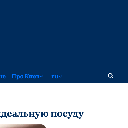
ие
Про Киев
ru
идеальную посуду