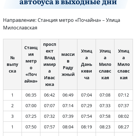
автобуса в выходные дни
Направление: Станция метро «Почайна» – Улица
Милославская
просп
Станц
ект
Улиц
Улиц
Улиц
ия
масси
№
Влад
а
а
а
метр
в
выпу
имир
Дань
Мило
Мило
о
Раду
ска
а
кеви
славс
славс
«Поч
жный
Ивас
ча
кая
кая
айна»
юка
1
06:35
06:42
06:49
07:04
07:08
07:12
2
07:00
07:07
07:14
07:29
07:33
07:37
3
07:25
07:32
07:39
07:54
07:58
08:02
1
07:50
07:57
08:04
08:19
08:23
08:27