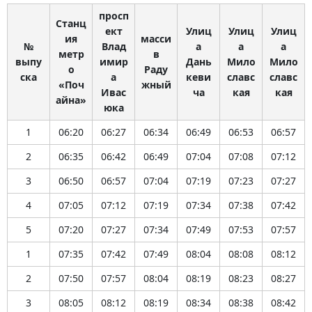
просп
Станц
ект
Улиц
Улиц
Улиц
ия
масси
№
Влад
а
а
а
метр
в
выпу
имир
Дань
Мило
Мило
о
Раду
ска
а
кеви
славс
славс
«Поч
жный
Ивас
ча
кая
кая
айна»
юка
1
06:20
06:27
06:34
06:49
06:53
06:57
2
06:35
06:42
06:49
07:04
07:08
07:12
3
06:50
06:57
07:04
07:19
07:23
07:27
4
07:05
07:12
07:19
07:34
07:38
07:42
5
07:20
07:27
07:34
07:49
07:53
07:57
1
07:35
07:42
07:49
08:04
08:08
08:12
2
07:50
07:57
08:04
08:19
08:23
08:27
3
08:05
08:12
08:19
08:34
08:38
08:42