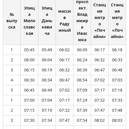
просп
Станц
Станц
Улиц
Улиц
ект
масси
ия
ия
№
а
а
Влад
в
метр
метр
выпу
Мило
Дань
имир
Раду
о
о
ска
славс
кеви
а
жный
«Поч
«Поч
кая
ча
Ивас
айна»
айна»
юка
1
05:45
05:49
06:02
06:09
06:17
06:18
2
06:00
06:04
06:17
06:24
06:32
06:33
3
06:15
06:19
06:32
06:39
06:47
06:48
4
06:30
06:34
06:47
06:54
07:02
07:03
5
06:45
06:49
07:02
07:09
07:17
07:18
1
07:00
07:04
07:17
07:24
07:32
07:33
2
07:15
07:19
07:32
07:39
07:47
07:48
3
07:30
07:34
07:47
07:54
08:02
08:03