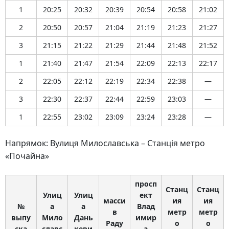
1
20:25
20:32
20:39
20:54
20:58
21:02
2
20:50
20:57
21:04
21:19
21:23
21:27
3
21:15
21:22
21:29
21:44
21:48
21:52
1
21:40
21:47
21:54
22:09
22:13
22:17
2
22:05
22:12
22:19
22:34
22:38
—
3
22:30
22:37
22:44
22:59
23:03
—
1
22:55
23:02
23:09
23:24
23:28
—
Напрямок: Вулиця Милославська – Станція метро
«Почайна»
просп
Станц
Станц
Улиц
Улиц
ект
масси
ия
ия
№
а
а
Влад
в
метр
метр
выпу
Мило
Дань
имир
Раду
о
о
ска
славс
кеви
а