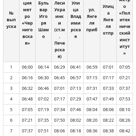
ция
Буль
Леси
Ули
Улиц
о
мет
вар
Укра
ца
ул.
№
а
«Пол
ро
Иго
инк
Влад
Янге
вып
Янге
итех
«Чер
ря
и
ими
ля
уска
ля
ниче
ниго
Шам
(ст.м
рска
приб
отпр
ский
вска
о
.
я
инст
я»
Пече
итут
рска
»
я)
1
06:00
06:14
06:29
06:41
06:59
07:01
07:05
2
06:16
06:30
06:45
06:57
07:15
07:17
07:21
3
06:32
06:46
07:01
07:13
07:31
07:33
07:37
4
06:48
07:02
07:17
07:29
07:47
07:49
07:53
5
07:05
07:19
07:34
07:46
08:04
08:06
08:10
6
07:21
07:35
07:50
08:02
08:20
08:22
08:26
7
07:37
07:51
08:06
08:18
08:36
08:38
08:42