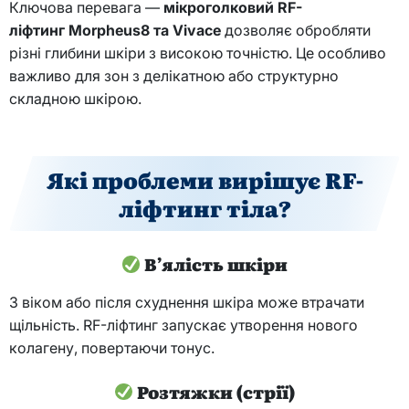
Ключова перевага —
мікроголковий
RF
-
ліфтинг
Morpheus
8 та
Vivace
дозволяє обробляти
різні глибини шкіри з високою точністю. Це особливо
важливо для зон з делікатною або структурно
складною шкірою.
Які проблеми вирішує RF-
ліфтинг тіла?
В’ялість шкіри
З віком або після схуднення шкіра може втрачати
щільність. RF-ліфтинг запускає утворення нового
колагену, повертаючи тонус.
Розтяжки (стрії)