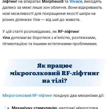
ліфтинг
на апаратах
Morpheus8
та
Vivace
, виходять
далеко за межі лише зон обличчя. Вони відкривають
нові можливості для покращення якості шкіри на
різних ділянках тіла — від шиї до живота.
У цій статті розповідаємо, як
RF
-ліфтинг
тіла
допомагає боротися з в’ялістю, розтяжками,
пігментацією та іншими естетичними проблемами.
Як працює
мікроголковий
RF
-ліфтинг
на тілі?
Мікроголковий RF-ліфтинг
поєднує два механізми дії:
Механічну стимуляцію
: надтонкі мікроголки