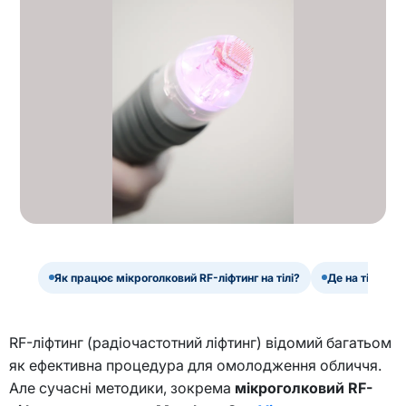
Як працює мікроголковий RF-ліфтинг на тілі?
Де на тілі за
RF-ліфтинг (радіочастотний ліфтинг) відомий багатьом
як ефективна процедура для омолодження обличчя.
Але сучасні методики, зокрема
мікроголковий RF-