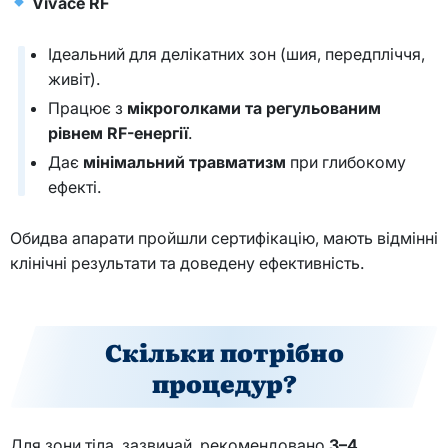
Vivace RF
Ідеальний для делікатних зон (шия, передпліччя,
живіт).
Працює з
мікроголками та регульованим
рівнем
RF
-енергії
.
Дає
мінімальний травматизм
при глибокому
ефекті.
Обидва апарати пройшли сертифікацію, мають відмінні
клінічні результати та доведену ефективність.
Скільки потрібно
процедур?
Для зони тіла, зазвичай, рекомендовано
3–4