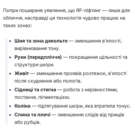
Попри поширене уявлення, що RF-ліфтинг — лише для
обличчя, насправді ця технологія чудово працює на
таких зонах:
Шия та зона декольте
— зменшення в’ялості,
вирівнювання тону.
Руки (передпліччя)
— покращення щільності та
структури шкіри.
Живіт
— зменшення проявів розтяжок, в’ялості
після схуднення або пологів.
Сідниці та стегна
— робота з нерівностями,
постакне, пігментацією.
Коліна
— підтягування шкіри, яка втратила тонус.
Спина та плечі
— зменшення слідів від прищів
або рубців.