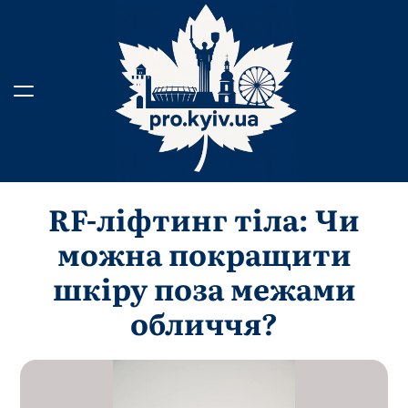
Перейти
до
вмісту
RF-ліфтинг тіла: Чи
можна покращити
шкіру поза межами
обличчя?