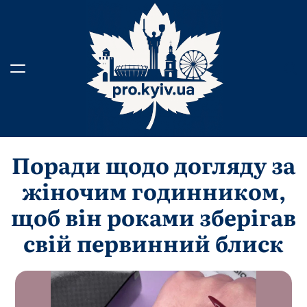
Перейти
до
вмісту
Поради щодо догляду за
жіночим годинником,
щоб він роками зберігав
свій первинний блиск