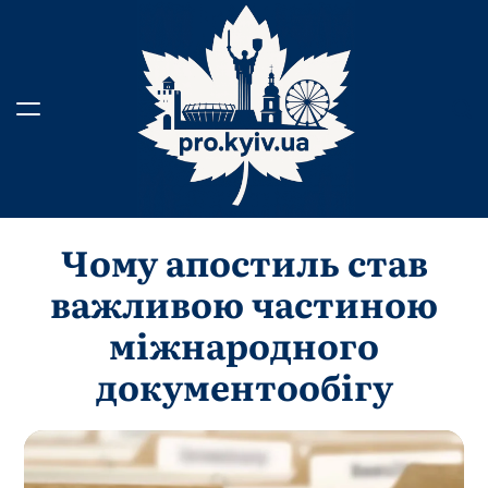
Перейти
до
вмісту
Чому апостиль став
важливою частиною
міжнародного
документообігу