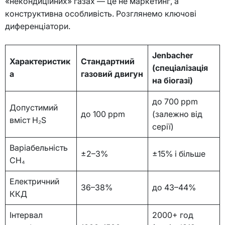
«некондиційних» газах — це не маркетинг, а
конструктивна особливість. Розглянемо ключові
диференціатори.
Jenbacher
Характеристик
Стандартний
(спеціалізація
а
газовий двигун
на біогазі)
до 700 ppm
Допустимий
до 100 ppm
(залежно від
вміст H₂S
серії)
Варіабельність
±2–3%
±15% і більше
CH₄
Електричний
36–38%
до 43–44%
ККД
Інтервал
2000+ год