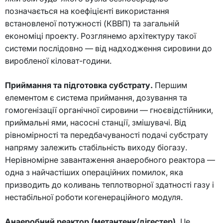
позначається на коефіцієнті використання
встановленої потужності (КВВП) та загальній
економіці проекту. Розглянемо архітектуру такої
системи послідовно — від надходження сировини до
виробленої кіловат-години.
Приймання та підготовка субстрату.
Першим
елементом є система приймання, дозування та
гомогенізації органічної сировини — гноєвідстійники,
приймальні ями, насосні станції, змішувачі. Від
рівномірності та передбачуваності подачі субстрату
напряму залежить стабільність виходу біогазу.
Нерівномірне завантаження анаеробного реактора —
одна з найчастіших операційних помилок, яка
призводить до коливань теплотворної здатності газу і
нестабільної роботи когенераційного модуля.
Анаеробний реактор (метантенк/дігестер).
Це