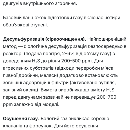
двигунів внутрішнього згоряння.
Базовий ланцюжок підготовки газу включає чотири
обов’язкові ступені.
Десульфуризація (сіркоочищення).
Найпоширеніший
метод — біологічна десульфуризація безпосередньо в
реакторі (подача повітря, 2–6% від об’єму газу) з
доведенням H₂S до рівня 200–500 ppm. Для
агресивних субстратів (відходи переробки м’яса,
пивної дробини, меляси) додатково встановлюють
зовнішні адсорбційні фільтри (активоване вугілля,
залізний оксид). Вимога виробника до вмісту H₂S
перед двигунами зазвичай не перевищує 200–700
ppm залежно від моделі.
Осушення газу.
Вологий газ викликає корозію
клапанів та форсунок. Для його осушення