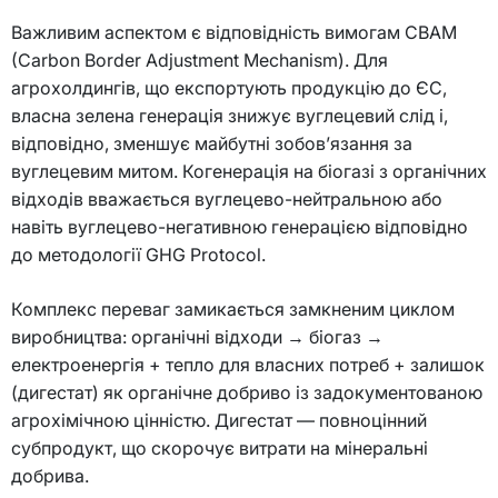
Важливим аспектом є відповідність вимогам CBAM
(Carbon Border Adjustment Mechanism). Для
агрохолдингів, що експортують продукцію до ЄС,
власна зелена генерація знижує вуглецевий слід і,
відповідно, зменшує майбутні зобов’язання за
вуглецевим митом. Когенерація на біогазі з органічних
відходів вважається вуглецево-нейтральною або
навіть вуглецево-негативною генерацією відповідно
до методології GHG Protocol.
Комплекс переваг замикається замкненим циклом
виробництва: органічні відходи → біогаз →
електроенергія + тепло для власних потреб + залишок
(дигестат) як органічне добриво із задокументованою
агрохімічною цінністю. Дигестат — повноцінний
субпродукт, що скорочує витрати на мінеральні
добрива.