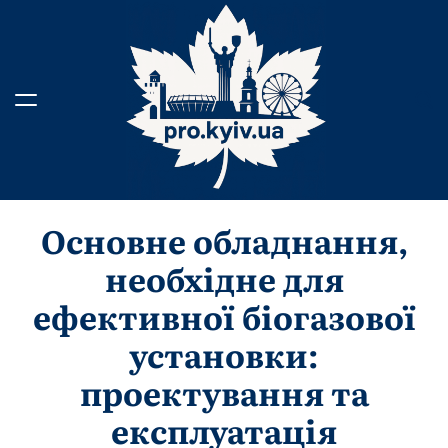
Перейти
до
вмісту
Основне обладнання,
необхідне для
ефективної біогазової
установки:
проектування та
експлуатація