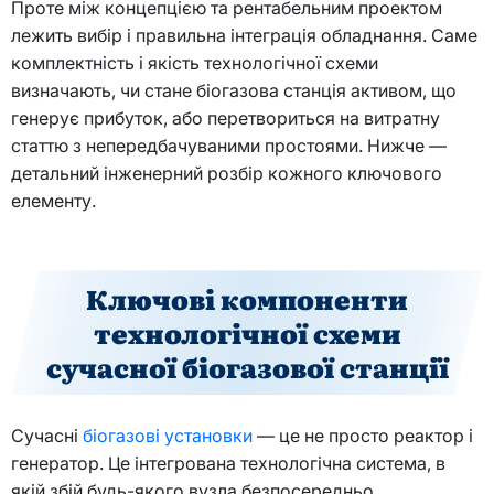
Проте між концепцією та рентабельним проектом
лежить вибір і правильна інтеграція обладнання. Саме
комплектність і якість технологічної схеми
визначають, чи стане біогазова станція активом, що
генерує прибуток, або перетвориться на витратну
статтю з непередбачуваними простоями. Нижче —
детальний інженерний розбір кожного ключового
елементу.
Ключові компоненти
технологічної схеми
сучасної біогазової станції
Сучасні
біогазові установки
— це не просто реактор і
генератор. Це інтегрована технологічна система, в
якій збій будь-якого вузла безпосередньо