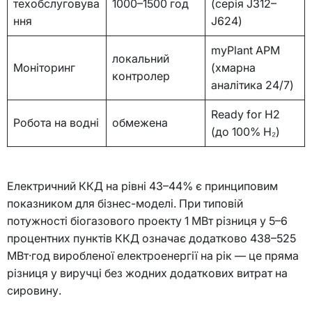
техобслуговува
1000–1500 год
(серія J312–
ння
J624)
myPlant APM
локальний
Моніторинг
(хмарна
контролер
аналітика 24/7)
Ready for H2
Робота на водні
обмежена
(до 100% H₂)
Електричний ККД на рівні 43–44% є принциповим
показником для бізнес-моделі. При типовій
потужності біогазового проекту 1 МВт різниця у 5–6
процентних пунктів ККД означає додатково 438–525
МВт·год виробленої електроенергії на рік — це пряма
різниця у виручці без жодних додаткових витрат на
сировину.