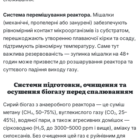
Система перемішування реактора.
Мішалки
(механічні, пропелерні або занурені) забезпечують
рівномірний контакт мікроорганізмів із субстратом,
перешкоджають утворенню плаваючої кірки та осаду,
підтримують рівномірну температуру. Саме тут
важлива резервованість — зупинка мішалки на 48+
годин може призвести до розшарування реактора та
суттєвого падіння виходу газу.
Системи підготовки, очищення та
осушення біогазу перед спалюванням
Сирий біогаз з анаеробного реактора — це суміш
метану (CH₄, 50–75%), вуглекислого газу (CO₂, 25–
45%), водяної пари, а також агресивних домішок —
сірководню (H₂S, до 3000–5000 ppm і вище), аміаку та
силоксанів. Без очищення цей газ є руйнівним для