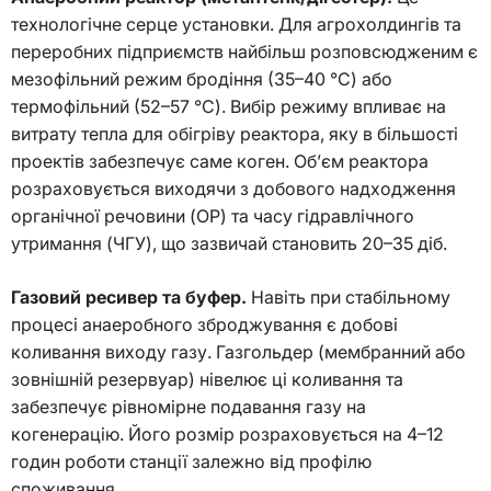
технологічне серце установки. Для агрохолдингів та
переробних підприємств найбільш розповсюдженим є
мезофільний режим бродіння (35–40 °C) або
термофільний (52–57 °C). Вибір режиму впливає на
витрату тепла для обігріву реактора, яку в більшості
проектів забезпечує саме коген. Об’єм реактора
розраховується виходячи з добового надходження
органічної речовини (ОР) та часу гідравлічного
утримання (ЧГУ), що зазвичай становить 20–35 діб.
Газовий ресивер та буфер.
Навіть при стабільному
процесі анаеробного зброджування є добові
коливання виходу газу. Газгольдер (мембранний або
зовнішній резервуар) нівелює ці коливання та
забезпечує рівномірне подавання газу на
когенерацію. Його розмір розраховується на 4–12
годин роботи станції залежно від профілю
споживання.