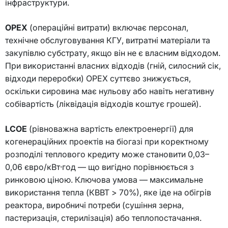
інфраструктури.
OPEX
(операційні витрати) включає персонал,
технічне обслуговування КГУ, витратні матеріали та
закупівлю субстрату, якщо він не є власним відходом.
При використанні власних відходів (гній, силосний сік,
відходи переробки) OPEX суттєво знижується,
оскільки сировина має нульову або навіть негативну
собівартість (ліквідація відходів коштує грошей).
LCOE
(рівноважна вартість електроенергії) для
когенераційних проектів на біогазі при коректному
розподілі теплового кредиту може становити 0,03–
0,06 євро/кВт·год — що вигідно порівнюється з
ринковою ціною. Ключова умова — максимальне
використання тепла (КВВТ > 70%), яке іде на обігрів
реактора, виробничі потреби (сушіння зерна,
пастеризація, стерилізація) або теплопостачання.