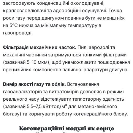
застосовують конденсаційні охолоджувачі,
краплевловлювачі та адсорбційні осушувачі. Точка
роси газу перед двигуном повинна бути не менш ніж
на 5°C нижча за мінімальну температуру в
газопроводі.
Фільтрація механічних часток.
Пил, аерозолі та
механічні частинки затримуються тонкими фільтрами
(зазвичай 5–10 мкм), щоб унеможливити пошкодження
прецизійних компонентів паливної апаратури двигуна.
Вимір якості газу та облік.
Встановлення
газоаналізаторів та витратомірів дозволяє в режимі
реального часу відстежувати теплотворну здатність
(зазвичай 5,5–7,5 кВт·год/м³ для метано-вмісного
біогазу) та коригувати роботу когенераційного блоку.
Когенераційні модулі як серце