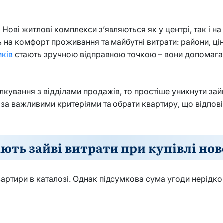
ові житлові комплекси з’являються як у центрі, так і н
 на комфорт проживання та майбутні витрати: райони, цін
иків
стають зручною відправною точкою – вони допомага
лкування з відділами продажів, то простіше уникнути зай
 за важливими критеріями та обрати квартиру, що відпов
ють зайві витрати при купівлі но
вартири в каталозі. Однак підсумкова сума угоди нерідк