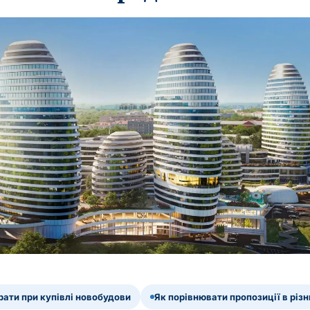
рати при купівлі новобудови
Як порівнювати пропозиції в різ