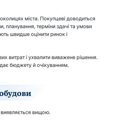
а околицях міста. Покупцеві доводиться
и, планування, терміни здачі та умови
ють швидше оцінити ринок і
вих витрат і ухвалити виважене рішення.
ідає бюджету й очікуванням.
вобудови
о виявляється вищою.