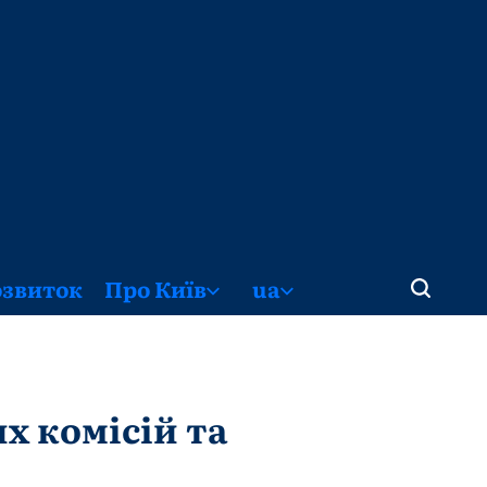
озвиток
Про Київ
ua
х комісій та