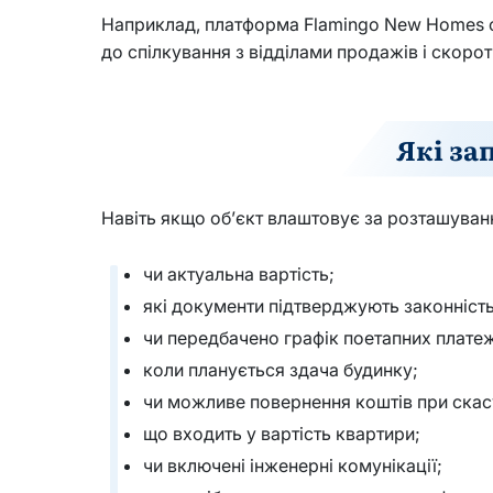
Наприклад, платформа Flamingo New Homes об
до спілкування з відділами продажів і скоро
Які за
Навіть якщо об’єкт влаштовує за розташуван
чи актуальна вартість;
які документи підтверджують законність
чи передбачено графік поетапних платеж
коли планується здача будинку;
чи можливе повернення коштів при скасу
що входить у вартість квартири;
чи включені інженерні комунікації;