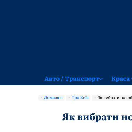
Перейти
до
вмісту
Авто / Транспорт
Краса 
Домашня
Про Київ
Як вибрати новоб
Як вибрати но