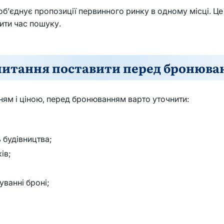
’єднує пропозиції первинного ринку в одному місці. Це
тити час пошуку.
питання поставити перед бронюв
ням і ціною, перед бронюванням варто уточнити:
 будівництва;
ів;
ванні броні;