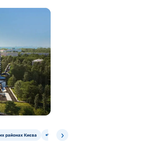
›
них районах Києва
Чому прямий доступ до пропозицій спрощу