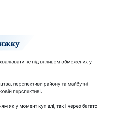
нижку
ухвалювати не під впливом обмежених у
ицтва, перспективи району та майбутні
ковій перспективі.
м як у момент купівлі, так і через багато