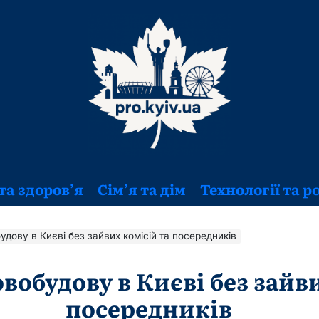
та здоров’я
Сім’я та дім
Технології та р
удову в Києві без зайвих комісій та посередників
вобудову в Києві без зайви
посередників