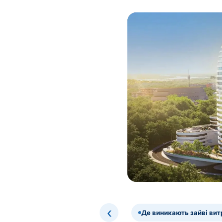
‹
Де виникають зайві вит