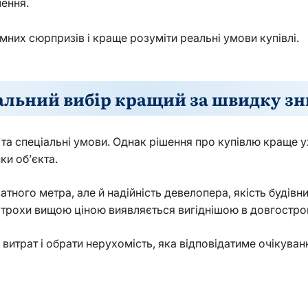
лення.
них сюрпризів і краще розуміти реальні умови купівлі.
альний вибір кращий за швидку з
 та спеціальні умови. Однак рішення про купівлю краще 
ки об’єкта.
тного метра, але й надійність девелопера, якість будівн
з трохи вищою ціною виявляється вигіднішою в довгостро
итрат і обрати нерухомість, яка відповідатиме очікування