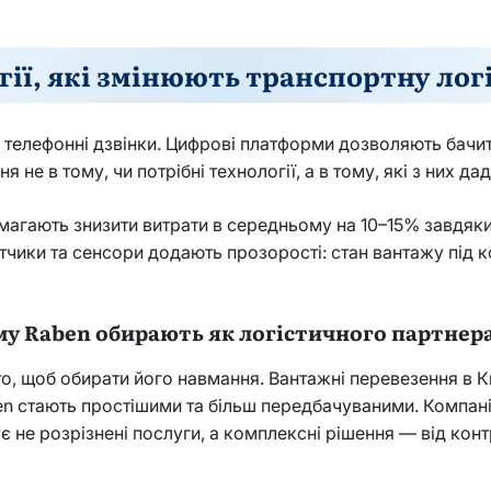
гії, які змінюють транспортну лог
 телефонні дзвінки. Цифрові платформи дозволяють бачити
 не в тому, чи потрібні технології, а в тому, які з них д
омагають знизити витрати в середньому на 10–15% завдяк
атчики та сенсори додають прозорості: стан вантажу під 
у Raben обирають як логістичного партнер
ато, щоб обирати його навмання. Вантажні перевезення в 
n стають простішими та більш передбачуваними. Компані
є не розрізнені послуги, а комплексні рішення — від кон