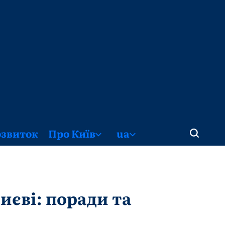
озвиток
Про Київ
ua
иєві: поради та