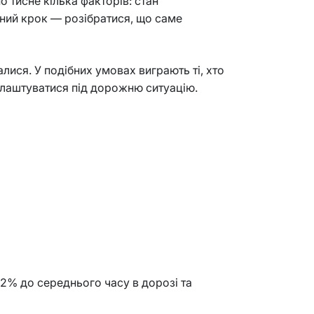
о тисне кілька факторів: стан
мний крок — розібратися, що саме
лися. У подібних умовах виграють ті, хто
длаштуватися під дорожню ситуацію.
12% до середнього часу в дорозі та