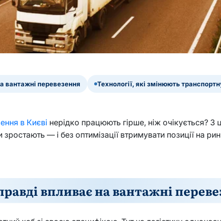
а вантажні перевезення
Технології, які змінюють транспортн
ення в Києві
нерідко працюють гірше, ніж очікується? З 
зростають — і без оптимізації втримувати позиції на рин
равді впливає на вантажні перев