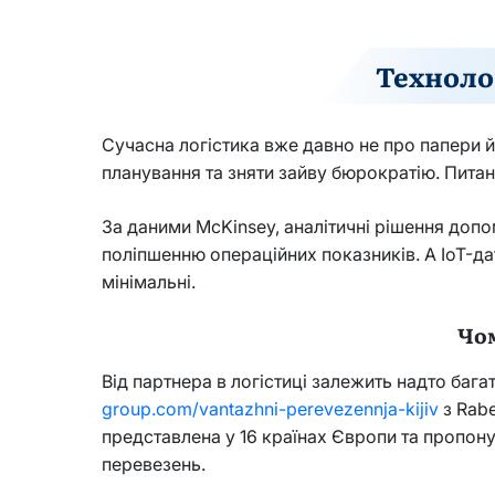
Техноло
Сучасна логістика вже давно не про папери й
планування та зняти зайву бюрократію. Питання
За даними McKinsey, аналітичні рішення доп
поліпшенню операційних показників. А IoT-д
мінімальні.
Чом
Від партнера в логістиці залежить надто баг
group.com/vantazhni-perevezennja-kijiv
з Rabe
представлена у 16 країнах Європи та пропону
перевезень.