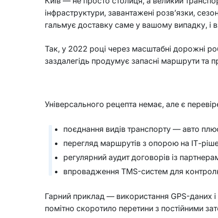
Київ — не просто столиця, а великий транспор
інфраструктури, завантажені розв’язки, сез
гальмує доставку саме у вашому випадку, і в
Так, у 2022 році через масштабні дорожні роб
заздалегідь продумує запасні маршрути та 
Універсального рецепта немає, але є перевіре
поєднання видів транспорту — авто плюс
перегляд маршрутів з опорою на ІТ-ріше
регулярний аудит договорів із партнер
впровадження TMS-систем для контролю 
Гарний приклад — використання GPS-даних і 
помітно скоротило перетини з постійними за