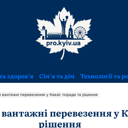
та здоров’я
Сім’я та дім
Технології та р
и вантажні перевезення у Києві: поради та рішення
 вантажні перевезення у К
рішення