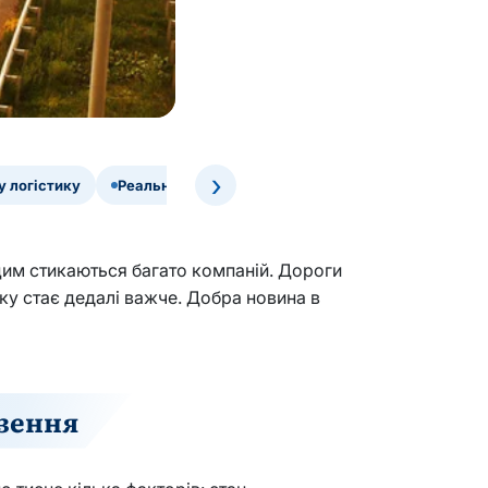
›
у логістику
Реальні кейси та практичний ефект
цим стикаються багато компаній. Дороги
ку стає дедалі важче. Добра новина в
езення