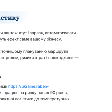
істику
 вантаж «тут і зараз», автоматизувати
адуть ефект саме вашому бізнесу.
и точнішому плануванню маршрутів і
контролем, ризики втрат і пошкоджень —
а
Києві
https://ukraine.raben-
я працює на ринку понад 90 років,
трактної логістики до температурних