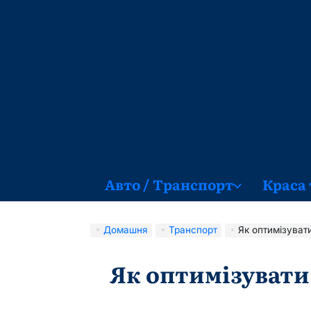
Перейти
до
вмісту
Авто / Транспорт
Краса 
Домашня
Транспорт
Як оптимізуват
Як оптимізувати