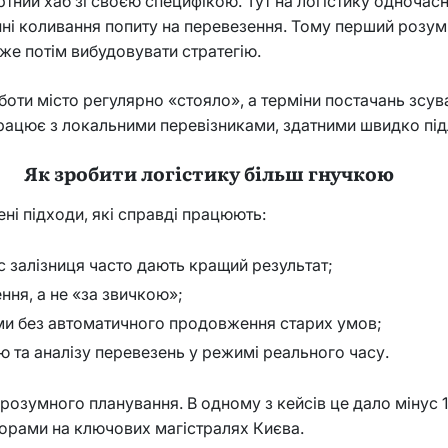
тний хаб зі своєю специфікою. Тут на логістику одночасн
онні коливання попиту на перевезення. Тому перший розу
же потім вибудовувати стратегію.
оти місто регулярно «стояло», а терміни постачань зсува
працює з локальними перевізниками, здатними швидко пі
Як зробити логістику більш гнучкою
ні підходи, які справді працюють:
 залізниця часто дають кращий результат;
ння, а не «за звичкою»;
ами без автоматичного продовження старих умов;
та аналізу перевезень у режимі реального часу.
розумного планування. В одному з кейсів це дало мінус 
торами на ключових магістралях Києва.