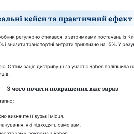
еальні кейси та практичний ефект
робник регулярно стикався із затримками постачань із Ки
і знизити транспортні витрати приблизно на 15%. У резул
. Оптимізація дистрибуції за участю Raben поліпшила на
пців.
З чого почати покращення вже зараз
тапно:
но визначте її вузькі місця.
ланування, які підходять саме вам.
ператорами, зокрема з Raben.