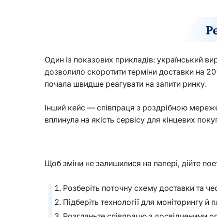
Р
Один із показових прикладів: український ви
дозволило скоротити терміни доставки на 20% 
почала швидше реагувати на запити ринку.
Інший кейс — співпраця з роздрібною мережею
вплинула на якість сервісу для кінцевих поку
Щоб зміни не залишилися на папері, дійте пое
Розберіть поточну схему доставки та чес
Підберіть технології для моніторингу й п
Розгляньте співпрацю з досвідченими о