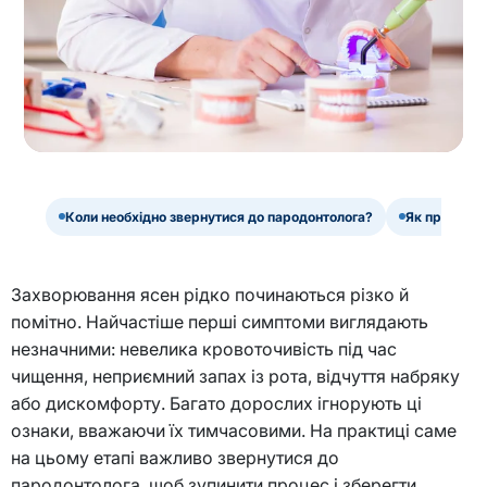
Коли необхідно звернутися до пародонтолога?
Як проходит
Захворювання ясен рідко починаються різко й
помітно. Найчастіше перші симптоми виглядають
незначними: невелика кровоточивість під час
чищення, неприємний запах із рота, відчуття набряку
або дискомфорту. Багато дорослих ігнорують ці
ознаки, вважаючи їх тимчасовими. На практиці саме
на цьому етапі важливо звернутися до
пародонтолога, щоб зупинити процес і зберегти