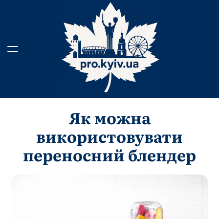
Перейти
до
вмісту
Як можна
використовувати
переносний блендер