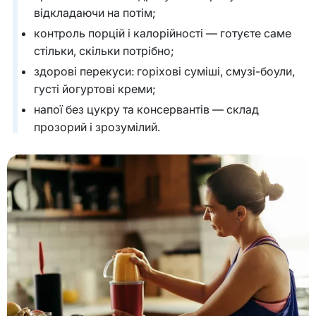
відкладаючи на потім;
контроль порцій і калорійності — готуєте саме
стільки, скільки потрібно;
здорові перекуси: горіхові суміші, смузі-боули,
густі йогуртові креми;
напої без цукру та консервантів — склад
прозорий і зрозумілий.