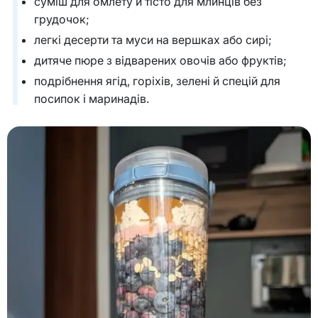
суміш для омлету й тісто для млинців без
грудочок;
легкі десерти та муси на вершках або сирі;
дитяче пюре з відварених овочів або фруктів;
подрібнення ягід, горіхів, зелені й спецій для
посипок і маринадів.