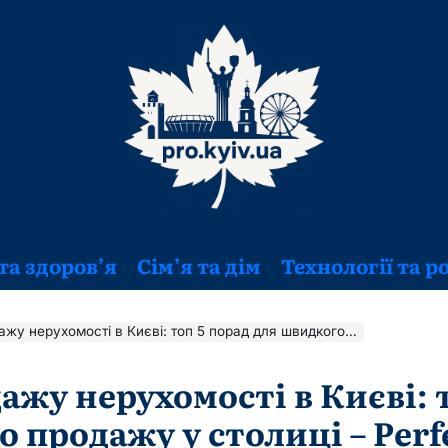
та здоров’я
Сім’я та дім
Технології та р
омості в Києві: топ 5 порад для швидкого продажу у столиці – Perfectteam
ажу нерухомості в Києві: 
 продажу у столиці – Perf