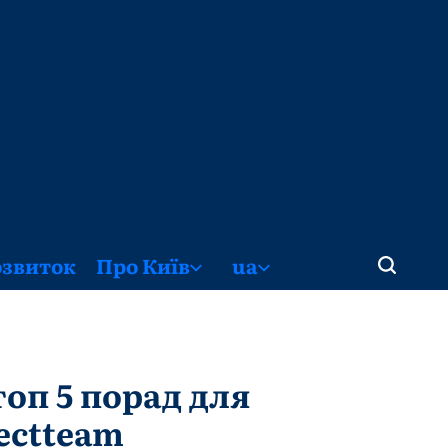
озвиток
Про Київ
ua
топ 5 порад для
ectteam