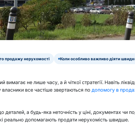
ого продажу нерухомості
Коли особливо важливо діяти швидк
 вимагає не лише часу, а й чіткої стратегії. Навіть лік
у власники все частіше звертаються по
допомогу в прода
о деталей, а будь-яка неточність у ціні, документах чи по
які реально допомагають продати нерухомість швидше.