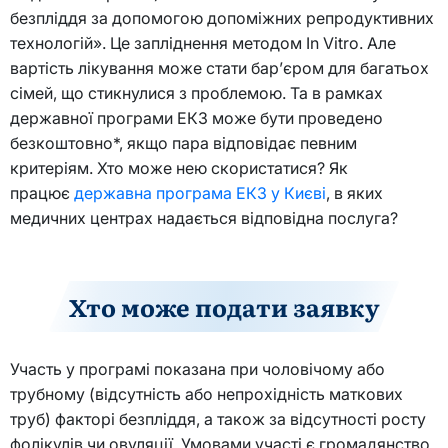
безпліддя за допомогою допоміжних репродуктивних
технологій». Це запліднення методом In Vitro. Але
вартість лікування може стати бар’єром для багатьох
сімей, що стикнулися з проблемою. Та в рамках
державної програми ЕКЗ може бути проведено
безкоштовно*, якщо пара відповідає певним
критеріям. Хто може нею скористатися? Як
працює
державна програма ЕКЗ у Києві
, в яких
медичних центрах надається відповідна послуга?
Хто може подати заявку
Участь у програмі показана при чоловічому або
трубному (відсутність або непрохідність маткових
труб) факторі безпліддя, а також за відсутності росту
фолікулів чи овуляції. Умовами участі є громадянство