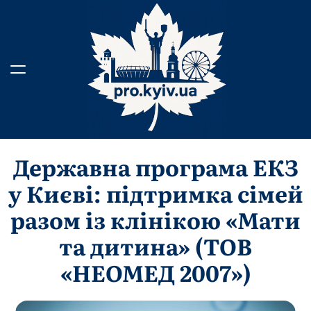
Перейти
до
вмісту
Державна програма ЕКЗ
у Києві: підтримка сімей
разом із клінікою «Мати
та дитина» (ТОВ
«НЕОМЕД 2007»)