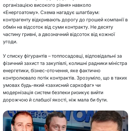
організацією високого рівня» навколо
«Енергоатому». Схема нагадує шлагбаум:
контрагенту відкривають дорогу до грошей компанії в
обмін на відсоток від суми контракту. Не десяту
частину гривні, а двозначний відсоток від кожної
угоди.
У списку фігурантів – топпосадовці, відповідальні за
фізичний захист та закупівлі, колишні радники міністра
енергетики, бізнес-оточення, яке фактично
контролювало потік контрактів. Зрозуміло, що в таких
умовах будь-який «захисний саркофаг» чи
модернізація систем безпеки ризикує вийти
дорожчою й слабшої якості, ніж мала би бути.