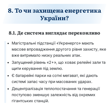
8. То чи захищена енергетика
України?
8.1. Де система виглядає переконливо
Магістральні підстанції «Укренерго» мають
масове впровадження другого рівня захисту, яке
вже витримало низку реальних атак.
Запущений рівень «2+», що ховає релейні зали та
щити керування під землю.
Є батарейні парки на сотні мегават, які дають
системі запас часу при масованих ударах.
Децентралізація теплопостачання та генерації
поступово зменшує залежність від окремих
гігантських станцій.