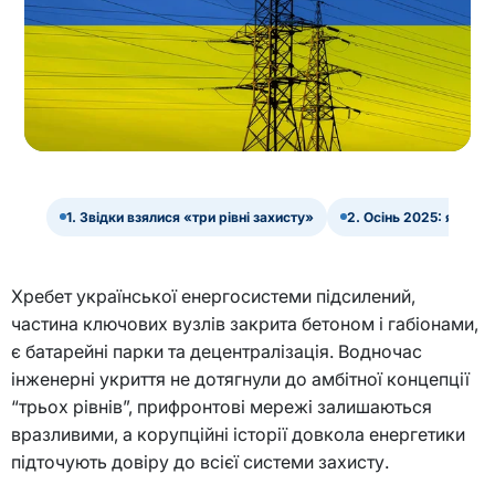
1. Звідки взялися «три рівні захисту»
2. Осінь 2025: як ен
Хребет української енергосистеми підсилений,
частина ключових вузлів закрита бетоном і габіонами,
є батарейні парки та децентралізація. Водночас
інженерні укриття не дотягнули до амбітної концепції
“трьох рівнів”, прифронтові мережі залишаються
вразливими, а корупційні історії довкола енергетики
підточують довіру до всієї системи захисту.