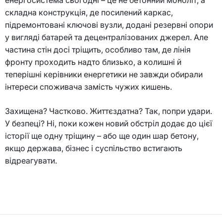
енергосистема сьогодні – це не бетонний моноліт, а
складна конструкція, де посилений каркас,
підремонтовані ключові вузли, додані резервні опори
у вигляді батарей та децентралізованих джерел. Але
частина стін досі тріщить, особливо там, де лінія
фронту проходить надто близько, а колишні й
теперішні керівники енергетики не завжди обирали
інтереси споживача замість чужих кишень.
Захищена? Частково. Життєздатна? Так, попри удари.
У безпеці? Ні, поки кожен новий обстріл додає до цієї
історії ще одну тріщину – або ще один шар бетону,
якщо держава, бізнес і суспільство встигають
відреагувати.