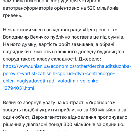
замовила інженерні споруди для чотирьох
автотрансформаторів орієнтовно на 520 мільйонів
гривень.
Незалежний член наглядової ради «Центренерго»
Володимир Величко публічно поставив це під сумнів.
На його думку, вартість робіт завищена, а обрані
підрядники не мають належного досвіду будівництва
споруд такого класу складності. Джерело:
https://www.unian.ua/economics/other/derzhauditsluzhba
perevirt-vartist-zahisnih-sporud-dlya-centrenergo-
chlen-naglyadovoji-radi-volodimir-velichko-
12794031.html
Величко звернув увагу на контраст: «Укренерго»
зводить подібні укриття приблизно за 130 мільйонів за
один об’єкт, Держагентство відновлення пропонувало
рішення у діапазоні понад 300 мільйонів за одиницю.