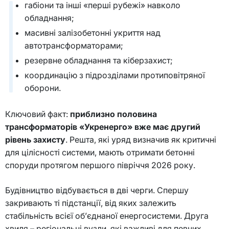
габіони та інші «перші рубежі» навколо
обладнання;
масивні залізобетонні укриття над
автотрансформаторами;
резервне обладнання та кіберзахист;
координацію з підрозділами протиповітряної
оборони.
Ключовий факт:
приблизно половина
трансформаторів «Укренерго» вже має другий
рівень захисту
. Решта, які уряд визначив як критичні
для цілісності системи, мають отримати бетонні
споруди протягом першого півріччя 2026 року.
Будівництво відбувається в дві черги. Спершу
закривають ті підстанції, від яких залежить
стабільність всієї об’єднаної енергосистеми. Друга
хвиля – регіональні вузли, які важливі для певних