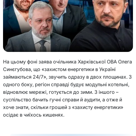
На цьому фоні заява очільника Харківської ОВА Олега
Синєгубова, що «захистом енергетики в Україні
займаються 24/7», звучить одразу в двох площинах. З
одного боку, регіон справді будує модульні котельні,
відновлює мережі, готується до зими. З іншого –
суспільство бачить гучні справи й аудити, а отже й
хоче знати, скільки грошей з «захисту енергетики»
осідає в чиїхось кишенях.