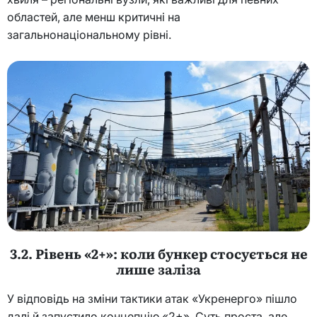
областей, але менш критичні на
загальнонаціональному рівні.
3.2. Рівень «2+»: коли бункер стосується не
лише заліза
У відповідь на зміни тактики атак «Укренерго» пішло
далі й запустило концепцію «2+». Суть проста, але