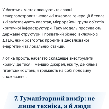
У багатьох містах планують так звані
«енергоострови»: невеликі джерела генерації й тепла,
які забезпечують квартал, мікрорайон, групу об’єктів
критичної інфраструктури. Таку модель просувають і
державні структури, і приватний бізнес, включно з
ДТЕК, який розгортає проєкти відновлюваної
енергетики та локальних станцій.
Логіка проста: набагато складніше знеструмити
країну, де тисячі менших джерел, ніж ту, де кілька
гігантських станцій тримають на собі половину
споживання.
7. Гуманітарний вимір: не
лише техніка, а й люди