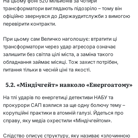
На цьому фоні 520 мільйонів за чотири
трансформатори виглядають підозріло – тому він
офіційно звернувся до Держаудитслужби з вимогою
перевірити контракти.
При цьому сам Величко наголошує: втратити ці
трансформатори через удар агресора означає
залишити без світла цілі міста, а заміна такого
обладнання займає місяці. Тож захист потрібен,
питання тільки в чесній ціні та якості.
5.2. «Міндічгейт» навколо «Енергоатому»
На тлі ударів по енергетиці детективи НАБУ та
прокурори САП взялися за ще одну болючу тему –
корупційні практики в атомній галузі. Йдеться про
справу, яку медіа охрестили «Міндічгейтом».
Слідство описує структуру, яку називає «злочинною