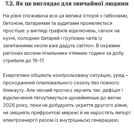
7.2. Як це виглядає для звичайної людини
На рівні споживача вся ця велика історія з габіонами,
бетоном, батареями та аудитами проявляється
простіше: у вигляді графіків відключень, свічок на
кухні, холодних батарей і групових чатів із
запитаннями «коли вже дадуть світло». В окремих
регіонах восени лічильники «темних годин» за добу
стрибали до 15–17.
Енергетики обіцяють контрольовану ситуацію, уряд –
проходження опалювального сезону без повного
блекауту. Але чесний прогноз звучить так: дефіцит і
відключення тягнутимуться щонайменше до весни
2026 року, поки не добудують укриття другого рівня,
не зміцнять прифронтові мережі й не наростять імпорт
електроенергії разом із внутрішньою генерацією.