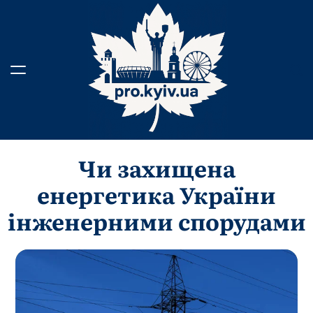
Перейти
до
вмісту
Чи захищена
енергетика України
інженерними спорудами