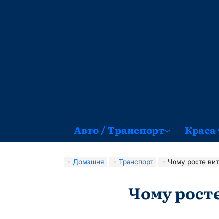
Перейти
до
вмісту
Авто / Транспорт
Краса 
Домашня
Транспорт
Чому росте вит
Чому росте