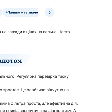
›
Паливо має значення
Поради, що справді працюють
а не завжди в цінах на пальне. Часто
капотом
ального. Регулярна перевірка тиску
о зростає. Це особливо відчутно на
міна фільтра проста, але ефективна дія.
це привід звернутися на діагностику. А