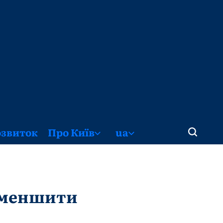
озвиток
Про Київ
ua
 зменшити