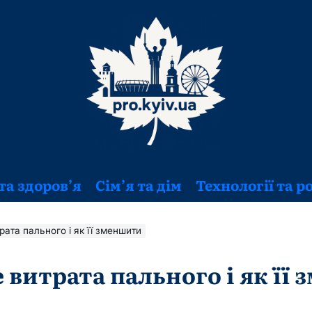
та здоров’я
Сім’я та дім
Технології та р
рата пального і як її зменшити
 витрата пального і як її