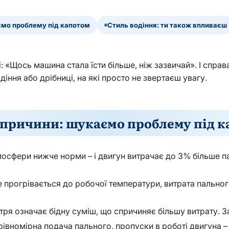
ємо проблему під капотом
Стиль водіння: ти також впливаєш
і: «Щось машина стала їсти більше, ніж зазвичай». І справ
діння або дрібниці, на які просто не звертаєш увагу.
 причини: шукаємо проблему під 
мосфери нижче норми – і двигун витрачає до 3% більше п
прогрівається до робочої температури, витрата пальног
ря означає бідну суміш, що спричиняє більшу витрату. За
івномірна подача пального, пропуски в роботі двигуна – 