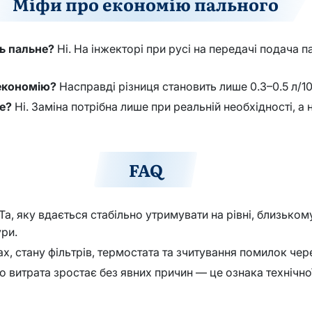
Міфи про економію пального
ть пальне?
Ні. На інжекторі при русі на передачі подача 
економію?
Насправді різниця становить лише 0.3–0.5 л/1
е?
Ні. Заміна потрібна лише при реальній необхідності, а 
FAQ
Та, яку вдається стабільно утримувати на рівні, близьком
ури.
ах, стану фільтрів, термостата та зчитування помилок чер
 витрата зростає без явних причин — це ознака технічної