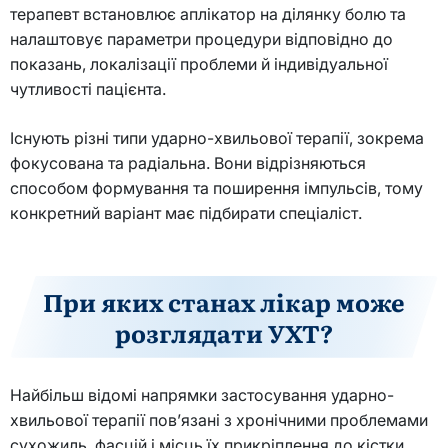
терапевт встановлює аплікатор на ділянку болю та
налаштовує параметри процедури відповідно до
показань, локалізації проблеми й індивідуальної
чутливості пацієнта.
Існують різні типи ударно-хвильової терапії, зокрема
фокусована та радіальна. Вони відрізняються
способом формування та поширення імпульсів, тому
конкретний варіант має підбирати спеціаліст.
При яких станах лікар може
розглядати УХТ?
Найбільш відомі напрямки застосування ударно-
хвильової терапії пов’язані з хронічними проблемами
сухожиль, фасцій і місць їх прикріплення до кістки.