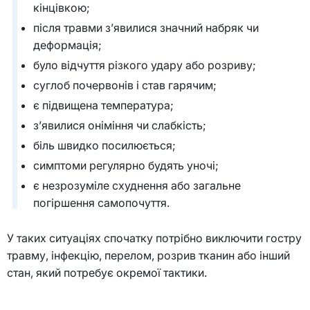
кінцівкою;
після травми з’явилися значний набряк чи
деформація;
було відчуття різкого удару або розриву;
суглоб почервонів і став гарячим;
є підвищена температура;
з’явилися оніміння чи слабкість;
біль швидко посилюється;
симптоми регулярно будять уночі;
є незрозуміле схуднення або загальне
погіршення самопочуття.
У таких ситуаціях спочатку потрібно виключити гостру
травму, інфекцію, перелом, розрив тканин або інший
стан, який потребує окремої тактики.