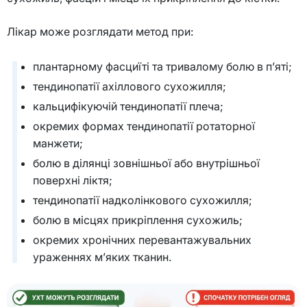
Лікар може розглядати метод при:
плантарному фасциїті та тривалому болю в п’яті;
тендинопатії ахіллового сухожилля;
кальцифікуючій тендинопатії плеча;
окремих формах тендинопатії ротаторної
манжети;
болю в ділянці зовнішньої або внутрішньої
поверхні ліктя;
тендинопатії надколінкового сухожилля;
болю в місцях прикріплення сухожиль;
окремих хронічних перевантажувальних
ураженнях м’яких тканин.