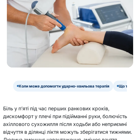
Коли може допомогти ударно-хвильова терапія
Що таке уд
Біль у п’яті під час перших ранкових кроків,
дискомфорт у плечі при підійманні руки, болючість
ахіллового сухожилля після ходьби або неприємні
відчуття в ділянці ліктя можуть зберігатися тижнями.
Людина зменшує навантаження, змінює взуття,