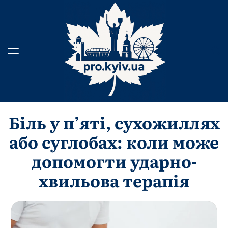
Перейти
до
вмісту
Біль у п’яті, сухожиллях
або суглобах: коли може
допомогти ударно-
хвильова терапія