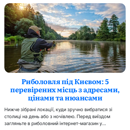
дискомфорт?
7
реальностей
кемпінгу
за
містом,
про
які
ніхто
не
попереджає
Риболовля під Києвом: 5
перевірених місць з адресами,
цінами та нюансами
Нижче зібрані локації, куди зручно вибратися зі
столиці на день або з ночівлею. Перед виїздом
загляньте в риболовний інтернет-магазин у…