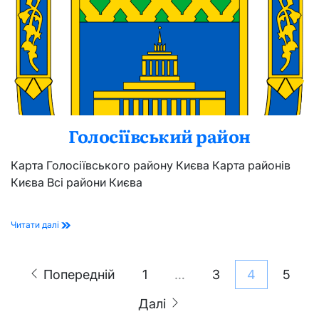
Голосіївський район
Карта Голосіївського району Києва Карта районів
Києва Всі райони Києва
Голосіївський
Читати далі
район
Пагінація
Попередній
1
…
3
4
5
записів
Далі