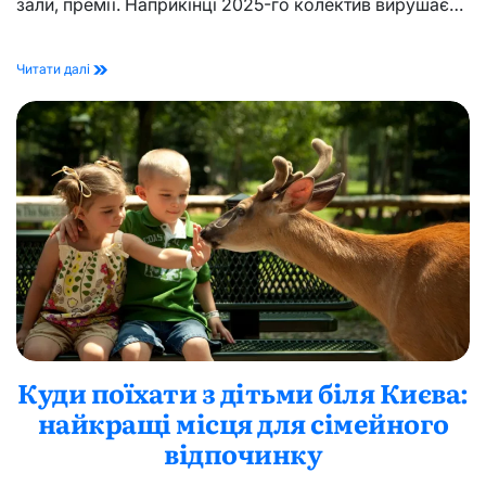
зали, премії. Наприкінці 2025-го колектив вирушає…
Хор
Читати далі
“Гомін”:
де
і
коли
виступає
в
Європі
та
Києві
Куди поїхати з дітьми біля Києва:
найкращі місця для сімейного
відпочинку