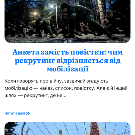
від
GastroChef
Анкета замість повістки: чим
рекрутинг відрізняється від
мобілізації
Коли говорять про війну, зазвичай згадують
мобілізацію — наказ, список, повістку. Але є й інший
шлях — рекрутинг, де не…
Анкета
Читати далі
замість
повістки:
чим
рекрутинг