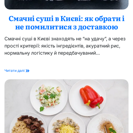
Смачні суші в Києві: як обрати і
не помилитися з доставкою
Смачні суші в Києві знаходять не “на удачу”, а через
прості критерії: якість інгредієнтів, акуратний рис,
нормальну логістику й передбачуваний…
Смачні
Читати далі
суші
в
Києві:
як
обрати
і
не
помилитися
з
доставкою