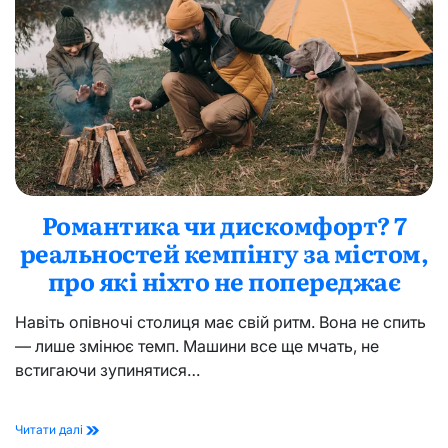
Києві
Романтика чи дискомфорт? 7
реальностей кемпінгу за містом,
про які ніхто не попереджає
Навіть опівночі столиця має свій ритм. Вона не спить
— лише змінює темп. Машини все ще мчать, не
встигаючи зупинятися…
Романтика
Читати далі
чи