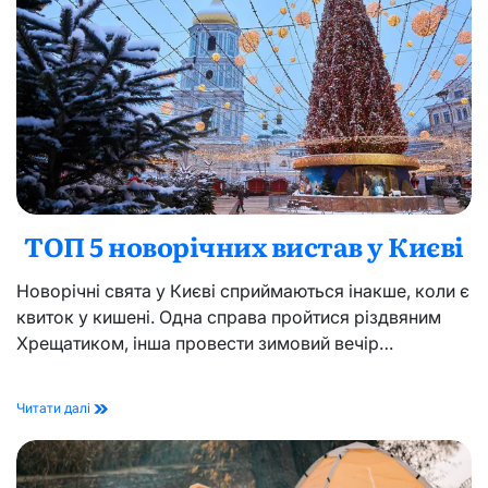
відрізняється
від
мобілізації
ТОП 5 новорічних вистав у Києві
Новорічні свята у Києві сприймаються інакше, коли є
квиток у кишені. Одна справа пройтися різдвяним
Хрещатиком, інша провести зимовий вечір…
ТОП
Читати далі
5
новорічних
вистав
у