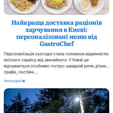
Найкраща доставка раціонів
харчування в Києві:
персоналізовані меню від
GastroChef
Персоналізація сьогодні стала головною відмінністю
якісного сервісу від звичайного. У Києві це
відчувається особливо гостро: швидкий ритм, різний
графік, постійні…
Найкраща
Читати далі
доставка
раціонів
харчування
в
Києві:
персоналізовані
меню