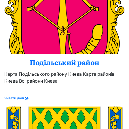
привітання
з
днем
міста
Київ
Подільський район
Карта Подільського району Києва Карта районів
Києва Всі райони Києва
Подільський
Читати далі
район