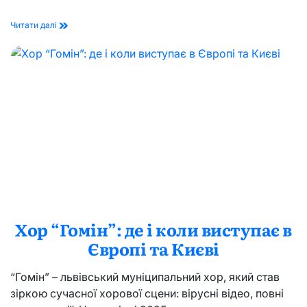
Риболовля
Читати далі
під
Києвом:
5
перевірених
місць
з
адресами,
цінами
та
нюансами
Хор “Гомін”: де і коли виступає в
Європі та Києві
“Гомін” – львівський муніципальний хор, який став
зіркою сучасної хорової сцени: вірусні відео, повні