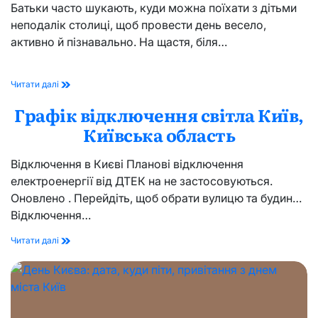
Батьки часто шукають, куди можна поїхати з дітьми
неподалік столиці, щоб провести день весело,
активно й пізнавально. На щастя, біля…
Куди
Читати далі
поїхати
Графік відключення світла Київ,
з
дітьми
Київська область
біля
Києва:
найкращі
Відключення в Києві Планові відключення
місця
електроенергії від ДТЕК на не застосовуються.
для
Оновлено . Перейдіть, щоб обрати вулицю та будинок
сімейного
відпочинку
Відключення…
Графік
Читати далі
відключення
світла
Київ,
Київська
область